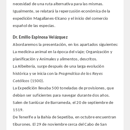
ANALES de la RADE
necesidad de una ruta alternativa para las mismas.
Igualmente, se relatará la repercusión económica de la
MONOGRAFÍAS RADE
expedición Magallanes-Elcano y el inicio del comercio
español de las especias.
APERTURA DE CURSO
Dr. Emilio Espinosa Velázquez
REFLEXIONES de la RADE
Abordaremos la presentación, en los apartados siguientes:
La medicina animal en la época del viaje; Organización y
SEMBLANZAS RADE
planificación y Animales y alimentos, descritos.
La Albeitería, surge después de una larga evolución
OTRAS PUBLICACIONES
histórica y se inicia con la
Pragmática de los Reyes
Católicos
(1500).
PRENSA
La Expedición llevaba 500 toneladas de provisiones, que
debían ser suficientes para navegar durante dos años.
COMUNICACION
Salen de Sanlúcar de Barrameda, el 20 de septiembre de
1519.
NOTAS DE PRENSA
De Tenerife a la Bahía de Sepetiba, en octubre encuentran
tiburones. El 29 de noviembre cerca del Cabo de San