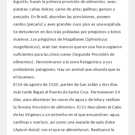
ENLACES
Agustín, hacen la
primera provisión de alimentos
: aves;
patatas; cañas dulces; carne de anta; gallinas; gansos y
CONTACTO
pescado. En Brasil, abundan las provisiones, poseen
cerdos (pécaris) y aves grandes cuyo pico es una espátula.
Se detuvieron en dos islas pobladas por pingüinos y lobos
marinos. Los pingüinos de Magallanes (
Spheniscus
magellanicus
), eran tan mansos que en una hora cogieron
suficientes para las cinco naves (
Segunda Provisión de
alimentos
). Denominaron a la zona Patagonia y a sus
pobladores patagones. Hay un animal que abunda que es
el Guanaco.
El 24 de agosto de 1520, parten de San Julián y dos días
más tarde llegan al Puerto de Santa Cruz. Permanecen 54
días, para abastecer las naves de agua y de leña y realizan
la
Tercera Provisión de alimentos
. El 21 descubren el Cabo
de las Vírgenes y un estrecho en el que encuentran: agua,
sardinas y marisco, así como una especie de apio dulce
(Apium dulce) con el que se alimentaron. Realizaron la