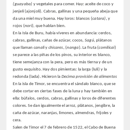
(guayaba)
y vegetales para comer. Hay: aceite de coco y
jenjelí (ajonjoli). Cabras, gallinas y una pequeña abeja que
da una miel muy buena. Hay loros: blancos (
catara)
, y
rojos (
nori),
que hablan bien.
En la Isla de Buru, había víveres en abundancia: cerdos,
cabras, gallinas, cañas de azúcar, cocos,
Sagú
, plátanos
que llaman
canali
y
chicares
, (
nanga
). La fruta (
comilicai
)
se parece a las piñas de los pinos, su interior es blanco,
tiene semejanza con la pera, pero es más tierna y de un
gusto exquisito. Hay dos pimientas: la larga (luli) y la
redonda (lada). Hicieron la
Decima provisión de alimentos
En la isla de Timor, se encuentra el sándalo blanco, que se
debe cortar en ciertas fases de la luna y hay también en
ella: búfalos, cerdos, cabras, gallinas y loros de diferentes
colores. Se dan igualmente el arroz, plátanos, jengibre, la
caña de azúcar, naranjas, limones, almendras, frijoles y
cera.
Salen de Timor el 7 de febrero de 1522, el Cabo de Buena