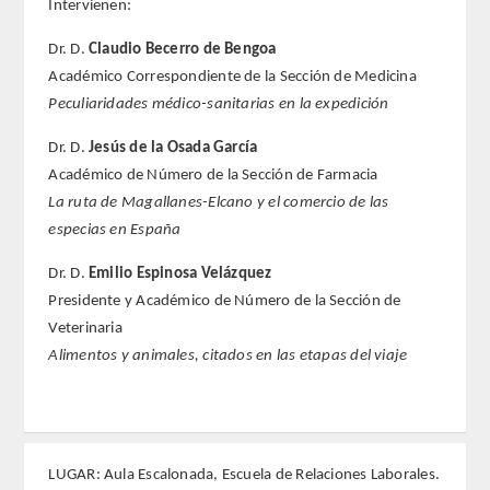
Intervienen:
Dr. D.
Claudio Becerro de Bengoa
FARMACIA
Académico Correspondiente de la Sección de Medicina
Peculiaridades médico-sanitarias en la expedición
CIENCIAS POLíTICAS Y DE LA ECONOMíA
Dr. D.
Jesús de la Osada García
INGENIERíA
Académico de Número de la Sección de Farmacia
La ruta de Magallanes-Elcano y el comercio de las
ARQUITECTURA Y BELLAS ARTES
especias en España
VETERINARIA
Dr. D.
Emilio Espinosa Velázquez
Presidente y Académico de Número de la Sección de
NUMERO
Veterinaria
Alimentos y animales, citados en las etapas del viaje
SUPERNUMERARIOS
CORRESPONDIENTES
LUGAR: Aula Escalonada, Escuela de Relaciones Laborales.
Nacionales