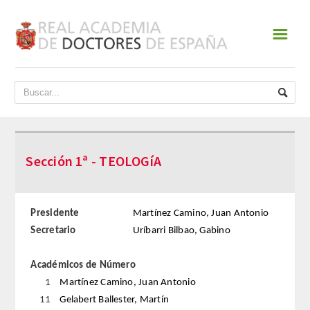
☰
INICIO
ACADEMIA
DATOS HISTÓRICOS
Sección 1ª - TEOLOGíA
HISTORIA
PRESIDENTES
Presidente
Martínez Camino, Juan Antonio
Secretario
Uríbarri Bilbao, Gabino
JUNTA DE GOBIERNO
Académicos de Número
NORMATIVA
1
Martínez Camino, Juan Antonio
11
Gelabert Ballester, Martín
ESTATUTOS