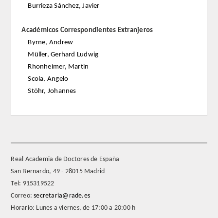
Burrieza Sánchez, Javier
FARMACIA
Académicos Correspondientes Extranjeros
Byrne, Andrew
CIENCIAS POLíTICAS Y DE LA ECONOMíA
Müller, Gerhard Ludwig
Rhonheimer, Martin
INGENIERíA
Scola, Angelo
Stöhr, Johannes
ARQUITECTURA Y BELLAS ARTES
VETERINARIA
NUMERO
Real Academia de Doctores de España
SUPERNUMERARIOS
San Bernardo, 49 - 28015 Madrid
Tel: 915319522
CORRESPONDIENTES
Correo:
secretaria@rade.es
Horario: Lunes a viernes, de 17:00 a 20:00 h
Nacionales