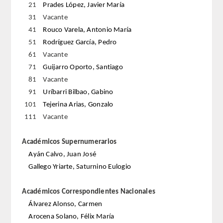
21
Prades López, Javier María
31
Vacante
REGLAMENTO
41
Rouco Varela, Antonio María
51
Rodríguez García, Pedro
FUNDACIÓN LIBERADE
61
Vacante
71
Guijarro Oporto, Santiago
ACADÉMICOS
81
Vacante
91
Uríbarri Bilbao, Gabino
SECCIONES
101
Tejerina Arias, Gonzalo
111
Vacante
TEOLOGÍA
Académicos Supernumerarios
HUMANIDADES
Ayán Calvo, Juan José
Gallego Yriarte, Saturnino Eulogio
DERECHO
Académicos Correspondientes Nacionales
MEDICINA
Álvarez Alonso, Carmen
Arocena Solano, Félix María
CIENCIAS EXPERIMENTALES