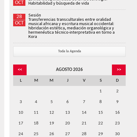
OCT
Habitabilidad y búsqueda de vida
Sesión
28
Transferencias transculturales entre oralidad
OCT
musical africana y escritura musical occidental:
hibridación estética, mediación organológica y
hermenéutica técnico-interpretativa en torno a
Kora
Toda la Agenda
<<
AGOSTO 2026
>>
L
M
M
J
V
S
D
1
2
3
4
5
6
7
8
9
10
11
12
13
14
15
16
17
18
19
20
21
22
23
24
25
26
27
28
29
30