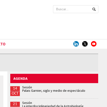
CTO
AGENDA
Sesión
14
Palais Garnier, siglo y medio de espectáculo
OCT
Sesión
21
La interdisciplinariedad de la Astrobiología: