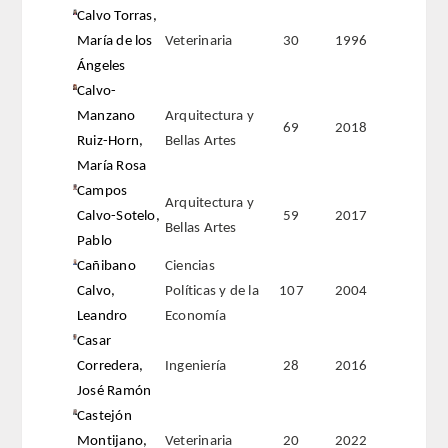
Calvo Torras,
María de los
Veterinaria
30
1996
ACTIVIDADES
Ángeles
Calvo-
ACTIVIDADES REALIZADAS
Manzano
Arquitectura y
69
2018
Ruiz-Horn,
Bellas Artes
2026
María Rosa
Campos
HISTÓRICO
Arquitectura y
Calvo-Sotelo,
59
2017
Bellas Artes
Pablo
VIDEOTECA
Cañibano
Ciencias
Calvo,
Políticas y de la
107
2004
PREMIOS
Leandro
Economía
Casar
PREMIOS 2026
Corredera,
Ingeniería
28
2016
José Ramón
PUBLICACIONES
Castejón
Montijano,
Veterinaria
20
2022