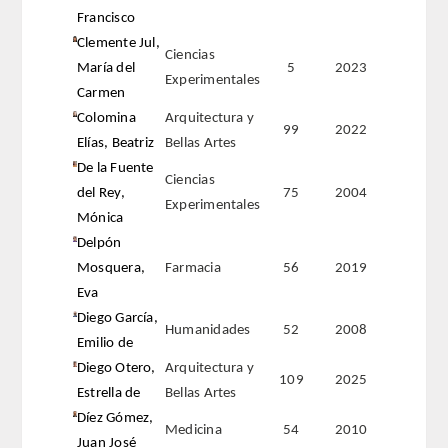
ANALES de la RADE
Francisco
Clemente Jul,
MONOGRAFÍAS RADE
Ciencias
María del
5
2023
Experimentales
Carmen
APERTURA DE CURSO
Colomina
Arquitectura y
99
2022
Elías, Beatriz
Bellas Artes
REFLEXIONES de la RADE
De la Fuente
Ciencias
del Rey,
75
2004
SEMBLANZAS RADE
Experimentales
Mónica
Delpón
OTRAS PUBLICACIONES
Mosquera,
Farmacia
56
2019
Eva
PRENSA
Diego García,
Humanidades
52
2008
Emilio de
COMUNICACION
Diego Otero,
Arquitectura y
109
2025
Estrella de
Bellas Artes
NOTAS DE PRENSA
Díez Gómez,
Medicina
54
2010
Juan José