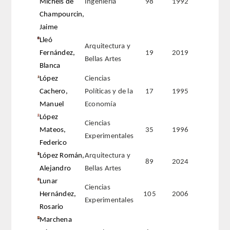
Michels de
Ingeniería
98
1992
Champourcin,
Jaime
Lleó
Arquitectura y
Fernández,
19
2019
Bellas Artes
Blanca
López
Ciencias
Cachero,
Políticas y de la
17
1995
Manuel
Economía
López
Ciencias
Mateos,
35
1996
Experimentales
Federico
López Román,
Arquitectura y
89
2024
Alejandro
Bellas Artes
Lunar
Ciencias
Hernández,
105
2006
Experimentales
Rosario
Marchena