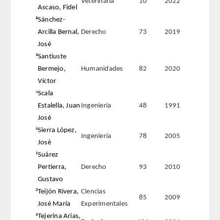
Veterinaria
10
2022
Ascaso, Fidel
Sánchez-
Arcilla Bernal,
Derecho
73
2019
José
Santiuste
Bermejo,
Humanidades
82
2020
Víctor
Scala
Estalella, Juan
Ingeniería
48
1991
José
Sierra López,
Ingeniería
78
2005
José
Suárez
Pertierra,
Derecho
93
2010
Gustavo
Teijón Rivera,
Ciencias
85
2009
José María
Experimentales
Tejerina Arias,