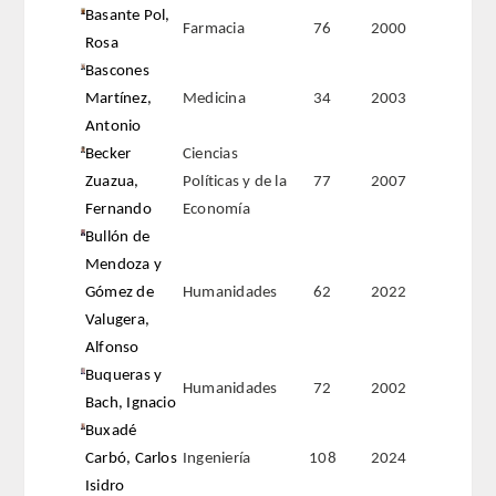
Basante Pol,
Farmacia
76
2000
Rosa
Extranjeros
Bascones
Martínez,
Medicina
34
2003
HONOR
Antonio
Becker
Ciencias
HISTÓRICO DE ACADÉMICOS
Zuazua,
Políticas y de la
77
2007
Fernando
Economía
NÚMERO
Bullón de
Mendoza y
CORRESPONDIENTES
Gómez de
Humanidades
62
2022
Valugera,
NACIONALES
Alfonso
Buqueras y
EXTRANJEROS
Humanidades
72
2002
Bach, Ignacio
Buxadé
DE MÉRITO
Carbó, Carlos
Ingeniería
108
2024
Isidro
HONOR