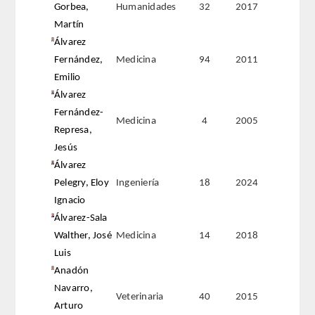
Gorbea,
Humanidades
32
2017
Martín
REGLAMENTO
Álvarez
Fernández,
Medicina
94
2011
FUNDACIÓN LIBERADE
Emilio
Álvarez
ACADÉMICOS
Fernández-
Medicina
4
2005
Represa,
SECCIONES
Jesús
Álvarez
TEOLOGÍA
Pelegry, Eloy
Ingeniería
18
2024
Ignacio
HUMANIDADES
Álvarez-Sala
Walther, José
Medicina
14
2018
DERECHO
Luis
Anadón
MEDICINA
Navarro,
Veterinaria
40
2015
Arturo
CIENCIAS EXPERIMENTALES