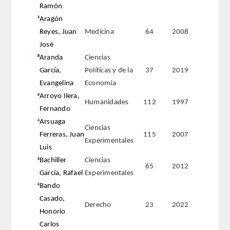
Ramón
Aragón
FARMACIA
Reyes, Juan
Medicina
64
2008
José
CIENCIAS POLíTICAS Y DE LA ECONOMíA
Aranda
Ciencias
García,
Políticas y de la
37
2019
INGENIERíA
Evangelina
Economía
Arroyo Ilera,
ARQUITECTURA Y BELLAS ARTES
Humanidades
112
1997
Fernando
Arsuaga
VETERINARIA
Ciencias
Ferreras, Juan
115
2007
Experimentales
Luis
NUMERO
Bachiller
Ciencias
65
2012
García, Rafael
Experimentales
SUPERNUMERARIOS
Bando
Casado,
CORRESPONDIENTES
Derecho
23
2022
Honorio
Carlos
Nacionales