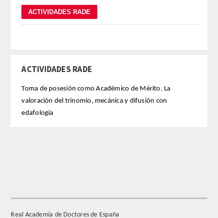
REGLAMENTO
FUNDACIÓN LIBERADE
ACTIVIDADES RADE
ACADÉMICOS
Toma de posesión como Académico de Mérito. La
SECCIONES
valoración del trinomio, mecánica y difusión con
edafología
TEOLOGÍA
HUMANIDADES
DERECHO
MEDICINA
Real Academia de Doctores de España
CIENCIAS EXPERIMENTALES