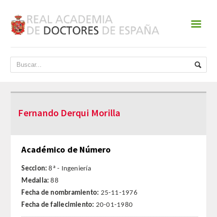
☰
INICIO
ACADEMIA
DATOS HISTÓRICOS
Fernando Derqui Morilla
HISTORIA
PRESIDENTES
Académico de Número
JUNTA DE GOBIERNO
Seccion:
8ª - Ingeniería
Medalla:
88
NORMATIVA
Fecha de nombramiento:
25-11-1976
Fecha de fallecimiento:
20-01-1980
ESTATUTOS