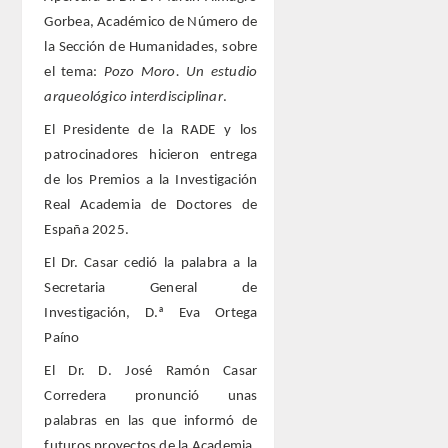
Gorbea, Académico de Número de
la Sección de Humanidades, sobre
Extranjeros
el tema:
Pozo Moro. Un estudio
arqueológico interdisciplinar
.
HONOR
El Presidente de la RADE y los
HISTÓRICO DE ACADÉMICOS
patrocinadores hicieron entrega
de los Premios a la Investigación
NÚMERO
Real Academia de Doctores de
España 2025.
CORRESPONDIENTES
El Dr. Casar cedió la palabra a la
Secretaria General de
NACIONALES
Investigación, D.ª Eva Ortega
Paíno
EXTRANJEROS
El Dr. D. José Ramón Casar
Corredera pronunció unas
DE MÉRITO
palabras en las que informó de
futuros proyectos de la Academia.
HONOR