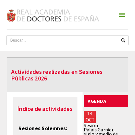
☰
INICIO
ACADEMIA
DATOS HISTÓRICOS
Actividades realizadas en Sesiones
HISTORIA
Públicas 2026
PRESIDENTES
AGENDA
JUNTA DE GOBIERNO
Índice de actividades
14
NORMATIVA
OCT
Sesión
Sesiones Solemnes:
Palais Garnier,
siglo y medio de
ESTATUTOS