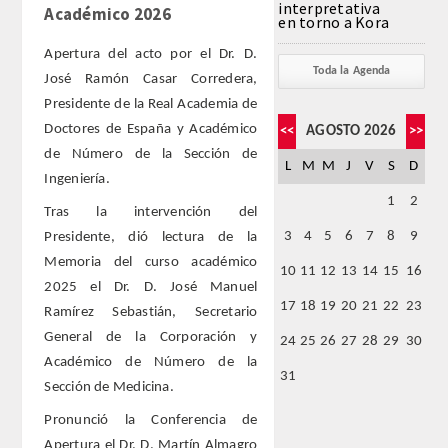
interpretativa
Académico 2026
en torno a Kora
FARMACIA
Apertura del acto por el Dr. D.
Toda la Agenda
José Ramón Casar Corredera,
CIENCIAS POLíTICAS Y DE LA ECONOMíA
Presidente de la Real Academia de
Doctores de España y Académico
<<
AGOSTO 2026
>>
INGENIERíA
de Número de la Sección de
L
M
M
J
V
S
D
Ingeniería.
ARQUITECTURA Y BELLAS ARTES
1
2
Tras la intervención del
3
4
5
6
7
8
9
Presidente, dió lectura de la
VETERINARIA
Memoria del curso académico
10
11
12
13
14
15
16
2025 el Dr. D. José Manuel
NUMERO
17
18
19
20
21
22
23
Ramírez Sebastián, Secretario
General de la Corporación y
24
25
26
27
28
29
30
SUPERNUMERARIOS
Académico de Número de la
31
Sección de Medicina.
CORRESPONDIENTES
Pronunció la Conferencia de
Apertura el Dr. D. Martín Almagro
Nacionales