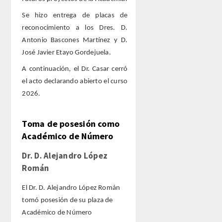
Se hizo entrega de placas de
ACTIVIDADES
reconocimiento a los Dres. D.
Antonio Bascones Martínez y D.
ACTIVIDADES REALIZADAS
José Javier Etayo Gordejuela.
A continuación, el Dr. Casar cerró
2026
el acto declarando abierto el curso
2026.
HISTÓRICO
Toma de posesión como
VIDEOTECA
Académico de Número
PREMIOS
Dr. D. Alejandro López
Román
PREMIOS 2026
El Dr. D. Alejandro López Román
PUBLICACIONES
tomó posesión de su plaza de
Académico de Número