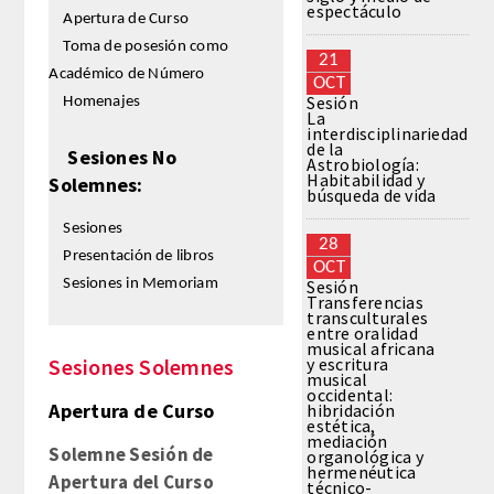
espectáculo
Apertura de Curso
Toma de posesión como
REGLAMENTO
21
Académico de Número
OCT
Sesión
Homenajes
FUNDACIÓN LIBERADE
La
interdisciplinariedad
de la
Sesiones No
ACADÉMICOS
Astrobiología:
Habitabilidad y
Solemnes:
búsqueda de vida
SECCIONES
Sesiones
28
Presentación de libros
OCT
TEOLOGÍA
Sesiones in Memoriam
Sesión
Transferencias
transculturales
HUMANIDADES
entre oralidad
musical africana
Sesiones Solemnes
y escritura
musical
DERECHO
occidental:
Apertura de Curso
hibridación
estética,
MEDICINA
mediación
Solemne Sesión de
organológica y
hermenéutica
Apertura del Curso
técnico-
CIENCIAS EXPERIMENTALES