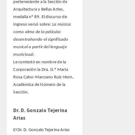
ANALES de la RADE
perteneciente a la Sección de
Arquitectura y Bellas Artes,
MONOGRAFÍAS RADE
medalla nº 89. El discurso de
ingreso versó sobre:
La música
APERTURA DE CURSO
como alma de la película:
desentrañando el significado
REFLEXIONES de la RADE
musical a partir del lenguaje
musivisual.
SEMBLANZAS RADE
Le contestó en nombre de la
Corporación la Dra. D.ª María
OTRAS PUBLICACIONES
Rosa Calvo-Manzano Ruiz-Horn,
Académica de Número de la
PRENSA
Sección.
COMUNICACION
Dr. D. Gonzalo Tejerina
Arias
NOTAS DE PRENSA
El Dr. D. Gonzalo Tejerina Arias