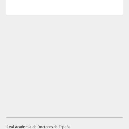
REGLAMENTO
FUNDACIÓN LIBERADE
ACADÉMICOS
SECCIONES
TEOLOGÍA
HUMANIDADES
DERECHO
MEDICINA
Real Academia de Doctores de España
CIENCIAS EXPERIMENTALES