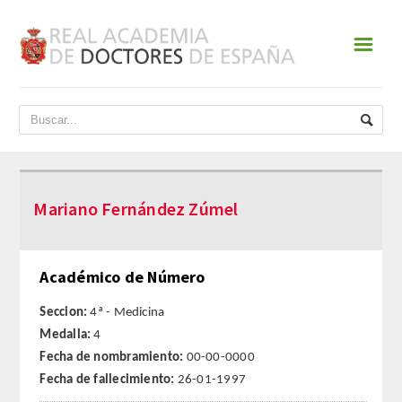
☰
INICIO
ACADEMIA
DATOS HISTÓRICOS
Mariano Fernández Zúmel
HISTORIA
PRESIDENTES
Académico de Número
JUNTA DE GOBIERNO
Seccion:
4ª - Medicina
Medalla:
4
NORMATIVA
Fecha de nombramiento:
00-00-0000
Fecha de fallecimiento:
26-01-1997
ESTATUTOS