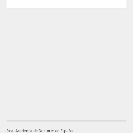
REGLAMENTO
FUNDACIÓN LIBERADE
ACADÉMICOS
SECCIONES
TEOLOGÍA
HUMANIDADES
DERECHO
MEDICINA
Real Academia de Doctores de España
CIENCIAS EXPERIMENTALES