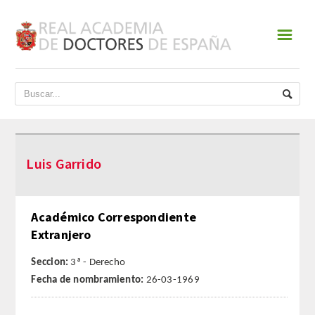
☰
INICIO
ACADEMIA
DATOS HISTÓRICOS
Luis Garrido
HISTORIA
PRESIDENTES
Académico Correspondiente
Extranjero
JUNTA DE GOBIERNO
Seccion:
3ª - Derecho
NORMATIVA
Fecha de nombramiento:
26-03-1969
ESTATUTOS