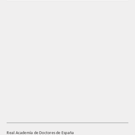
REGLAMENTO
FUNDACIÓN LIBERADE
ACADÉMICOS
SECCIONES
TEOLOGÍA
HUMANIDADES
DERECHO
MEDICINA
Real Academia de Doctores de España
CIENCIAS EXPERIMENTALES