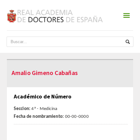
☰
INICIO
ACADEMIA
DATOS HISTÓRICOS
Amalio Gimeno Cabañas
HISTORIA
PRESIDENTES
Académico de Número
JUNTA DE GOBIERNO
Seccion:
4ª - Medicina
Fecha de nombramiento:
00-00-0000
NORMATIVA
ESTATUTOS