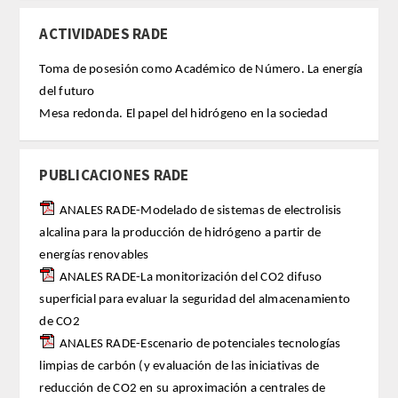
ACTIVIDADES RADE
FARMACIA
Toma de posesión como Académico de Número. La energía
CIENCIAS POLíTICAS Y DE LA ECONOMíA
del futuro
Mesa redonda. El papel del hidrógeno en la sociedad
INGENIERíA
PUBLICACIONES RADE
ARQUITECTURA Y BELLAS ARTES
ANALES RADE-Modelado de sistemas de electrolisis
VETERINARIA
alcalina para la producción de hidrógeno a partir de
energías renovables
NUMERO
ANALES RADE-La monitorización del CO2 difuso
superficial para evaluar la seguridad del almacenamiento
SUPERNUMERARIOS
de CO2
ANALES RADE-Escenario de potenciales tecnologías
CORRESPONDIENTES
limpias de carbón (y evaluación de las iniciativas de
reducción de CO2 en su aproximación a centrales de
Nacionales