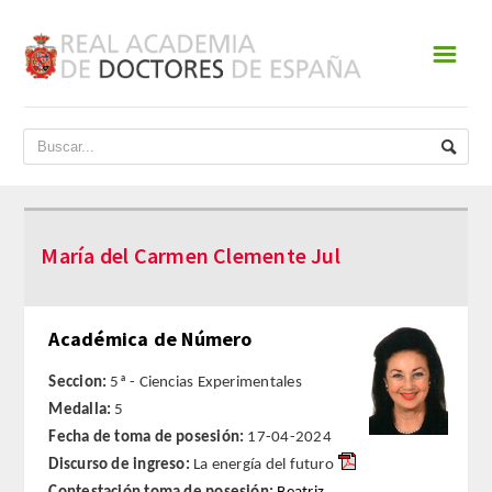
☰
INICIO
ACADEMIA
DATOS HISTÓRICOS
María del Carmen Clemente Jul
HISTORIA
PRESIDENTES
Académica de Número
JUNTA DE GOBIERNO
Seccion:
5ª - Ciencias Experimentales
Medalla:
5
NORMATIVA
Fecha de toma de posesión:
17-04-2024
Discurso de ingreso:
La energía del futuro
ESTATUTOS