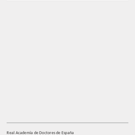
REGLAMENTO
FUNDACIÓN LIBERADE
ACADÉMICOS
SECCIONES
TEOLOGÍA
HUMANIDADES
DERECHO
MEDICINA
Real Academia de Doctores de España
CIENCIAS EXPERIMENTALES