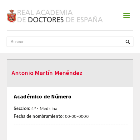
☰
INICIO
ACADEMIA
DATOS HISTÓRICOS
Antonio Martín Menéndez
HISTORIA
PRESIDENTES
Académico de Número
JUNTA DE GOBIERNO
Seccion:
4ª - Medicina
Fecha de nombramiento:
00-00-0000
NORMATIVA
ESTATUTOS