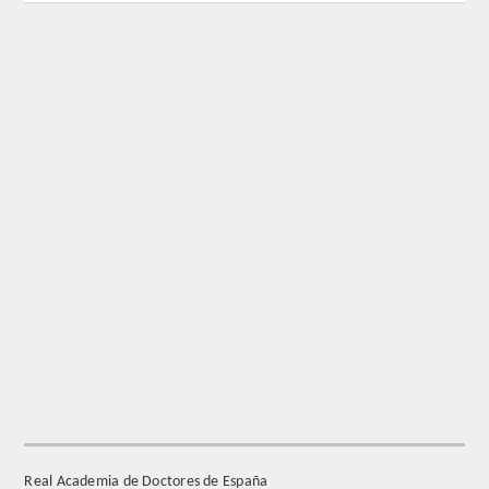
REGLAMENTO
FUNDACIÓN LIBERADE
ACADÉMICOS
SECCIONES
TEOLOGÍA
HUMANIDADES
DERECHO
MEDICINA
Real Academia de Doctores de España
CIENCIAS EXPERIMENTALES