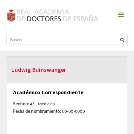
☰
INICIO
ACADEMIA
DATOS HISTÓRICOS
Ludwig Buinswanger
HISTORIA
PRESIDENTES
Académico Correspondiente
JUNTA DE GOBIERNO
Seccion:
4ª - Medicina
Fecha de nombramiento:
00-00-0000
NORMATIVA
ESTATUTOS