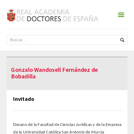
☰
INICIO
ACADEMIA
DATOS HISTÓRICOS
Gonzalo Wandosell Fernández de
HISTORIA
Bobadilla
PRESIDENTES
Invitado
JUNTA DE GOBIERNO
NORMATIVA
Decano de la Facultad de Ciencias Jurídicas y de la Empresa
ESTATUTOS
de la Universidad Católica San Antonio de Murcia