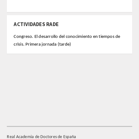
REGLAMENTO
ACTIVIDADES RADE
FUNDACIÓN LIBERADE
Congreso. El desarrollo del conocimiento en tiempos de
crisis. Primera jornada (tarde)
ACADÉMICOS
SECCIONES
TEOLOGÍA
HUMANIDADES
DERECHO
MEDICINA
Real Academia de Doctores de España
CIENCIAS EXPERIMENTALES