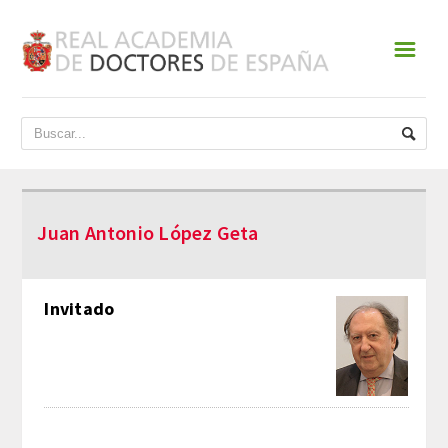
☰
INICIO
ACADEMIA
DATOS HISTÓRICOS
Juan Antonio López Geta
HISTORIA
PRESIDENTES
Invitado
JUNTA DE GOBIERNO
NORMATIVA
ESTATUTOS