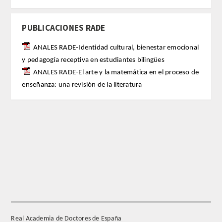
REGLAMENTO
PUBLICACIONES RADE
FUNDACIÓN LIBERADE
ANALES RADE-Identidad cultural, bienestar emocional
y pedagogía receptiva en estudiantes bilingües
ACADÉMICOS
ANALES RADE-El arte y la matemática en el proceso de
enseñanza: una revisión de la literatura
SECCIONES
TEOLOGÍA
HUMANIDADES
DERECHO
MEDICINA
Real Academia de Doctores de España
CIENCIAS EXPERIMENTALES