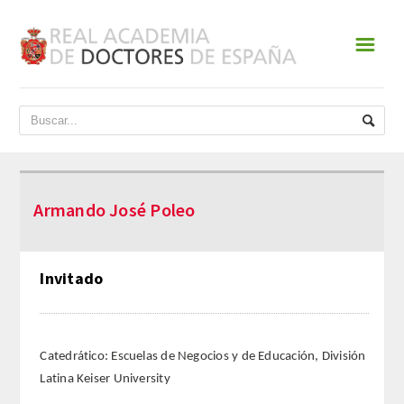
☰
INICIO
ACADEMIA
DATOS HISTÓRICOS
Armando José Poleo
HISTORIA
PRESIDENTES
Invitado
JUNTA DE GOBIERNO
NORMATIVA
Catedrático: Escuelas de Negocios y de Educación, División
Latina Keiser University
ESTATUTOS