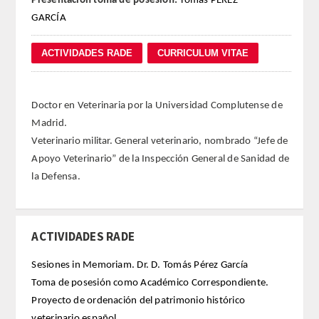
Presentación toma de posesión:
Tomás PÉREZ
GARCÍA
REGLAMENTO
FUNDACIÓN LIBERADE
ACADÉMICOS
Doctor en Veterinaria por la Universidad Complutense de
Madrid.
SECCIONES
Veterinario militar. General veterinario, nombrado “Jefe de
Apoyo Veterinario” de la Inspección General de Sanidad de
TEOLOGÍA
la Defensa.
HUMANIDADES
ACTIVIDADES RADE
DERECHO
Sesiones in Memoriam. Dr. D. Tomás Pérez García
MEDICINA
Toma de posesión como Académico Correspondiente.
Proyecto de ordenación del patrimonio histórico
CIENCIAS EXPERIMENTALES
veterinario español