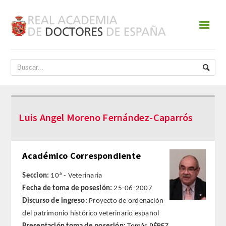
☰
INICIO
ACADEMIA
DATOS HISTÓRICOS
Luis Angel Moreno Fernández-Caparrós
HISTORIA
PRESIDENTES
Académico Correspondiente
JUNTA DE GOBIERNO
Seccion:
10ª - Veterinaria
Fecha de toma de posesión:
25-06-2007
NORMATIVA
Discurso de ingreso:
Proyecto de ordenación
del patrimonio histórico veterinario español
ESTATUTOS