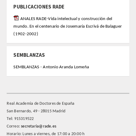
PUBLICACIONES RADE
FARMACIA
ANALES RADE-Vida intelectual y construcción del
mundo. En el centenario de Josemaría Escrivá de Balaguer
CIENCIAS POLíTICAS Y DE LA ECONOMíA
(1902-2002)
INGENIERíA
SEMBLANZAS
ARQUITECTURA Y BELLAS ARTES
SEMBLANZAS - Antonio Aranda Lomeña
VETERINARIA
NUMERO
Real Academia de Doctores de España
SUPERNUMERARIOS
San Bernardo, 49 - 28015 Madrid
Tel: 915319522
CORRESPONDIENTES
Correo:
secretaria@rade.es
Horario: Lunes a viernes, de 17:00 a 20:00 h
Nacionales