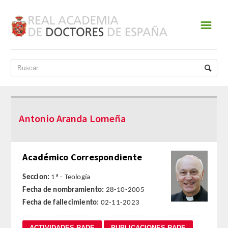
☰
INICIO
ACADEMIA
DATOS HISTÓRICOS
Antonio Aranda Lomeña
HISTORIA
PRESIDENTES
Académico Correspondiente
JUNTA DE GOBIERNO
Seccion:
1ª - Teología
Fecha de nombramiento:
28-10-2005
NORMATIVA
Fecha de fallecimiento:
02-11-2023
ESTATUTOS