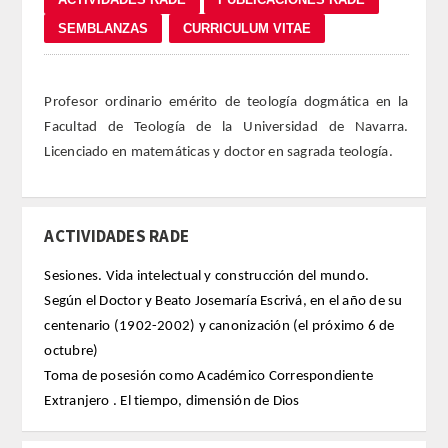
REGLAMENTO
FUNDACIÓN LIBERADE
Profesor ordinario emérito de teología dogmática en la
Facultad de Teología de la Universidad de Navarra.
ACADÉMICOS
Licenciado en matemáticas y doctor en sagrada teología.
SECCIONES
ACTIVIDADES RADE
TEOLOGÍA
Sesiones. Vida intelectual y construcción del mundo.
HUMANIDADES
Según el Doctor y Beato Josemaría Escrivá, en el año de su
centenario (1902-2002) y canonización (el próximo 6 de
DERECHO
octubre)
Toma de posesión como Académico Correspondiente
MEDICINA
Extranjero . El tiempo, dimensión de Dios
CIENCIAS EXPERIMENTALES