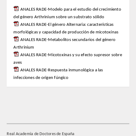
ANALES RADE-Modelo para el estudio del crecimiento
REGLAMENTO
del género Arthrinium sobre un substrato sólido
ANALES RADE-El género Alternaria: características
FUNDACIÓN LIBERADE
morfológicas y capacidad de producción de micotoxinas
ANALES RADE-Metabolitos secundarios del género
ACADÉMICOS
Arthrinium
ANALES RADE-Micotoxinas y su efecto supresor sobre
SECCIONES
aves
ANALES RADE-Respuesta inmunológica a las
TEOLOGÍA
infecciones de origen fúngico
HUMANIDADES
DERECHO
MEDICINA
Real Academia de Doctores de España
CIENCIAS EXPERIMENTALES