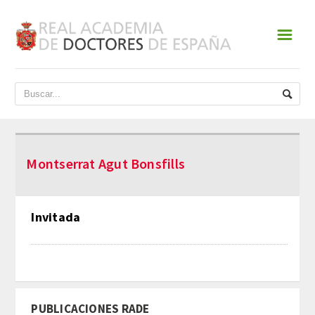
☰
INICIO
ACADEMIA
DATOS HISTÓRICOS
Montserrat Agut Bonsfills
HISTORIA
PRESIDENTES
Invitada
JUNTA DE GOBIERNO
NORMATIVA
PUBLICACIONES RADE
ESTATUTOS