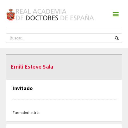
☰
INICIO
ACADEMIA
DATOS HISTÓRICOS
Emili Esteve Sala
HISTORIA
PRESIDENTES
Invitado
JUNTA DE GOBIERNO
NORMATIVA
Farmaindustria
ESTATUTOS