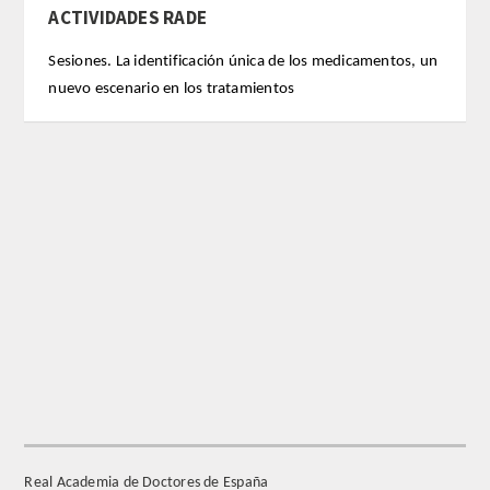
ACTIVIDADES RADE
REGLAMENTO
Sesiones. La identificación única de los medicamentos, un
nuevo escenario en los tratamientos
FUNDACIÓN LIBERADE
ACADÉMICOS
SECCIONES
TEOLOGÍA
HUMANIDADES
DERECHO
MEDICINA
Real Academia de Doctores de España
CIENCIAS EXPERIMENTALES