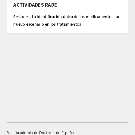
ACTIVIDADES RADE
REGLAMENTO
Sesiones. La identificación única de los medicamentos, un
nuevo escenario en los tratamientos
FUNDACIÓN LIBERADE
ACADÉMICOS
SECCIONES
TEOLOGÍA
HUMANIDADES
DERECHO
MEDICINA
Real Academia de Doctores de España
CIENCIAS EXPERIMENTALES