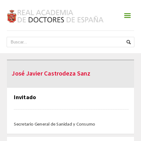
☰
INICIO
ACADEMIA
DATOS HISTÓRICOS
José Javier Castrodeza Sanz
HISTORIA
PRESIDENTES
Invitado
JUNTA DE GOBIERNO
NORMATIVA
Secretario General de Sanidad y Consumo
ESTATUTOS