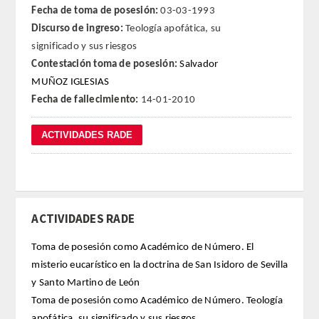
Fecha de toma de posesión:
03-03-1993
Discurso de ingreso:
Teología apofática, su
REGLAMENTO
significado y sus riesgos
Contestación toma de posesión:
Salvador
FUNDACIÓN LIBERADE
MUÑOZ IGLESIAS
Fecha de fallecimiento:
14-01-2010
ACADÉMICOS
SECCIONES
TEOLOGÍA
HUMANIDADES
ACTIVIDADES RADE
DERECHO
Toma de posesión como Académico de Número. El
misterio eucarístico en la doctrina de San Isidoro de Sevilla
MEDICINA
y Santo Martino de León
Toma de posesión como Académico de Número. Teología
CIENCIAS EXPERIMENTALES
apofática, su significado y sus riesgos