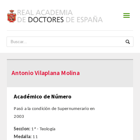
☰
INICIO
ACADEMIA
DATOS HISTÓRICOS
Antonio Vilaplana Molina
HISTORIA
PRESIDENTES
Académico de Número
JUNTA DE GOBIERNO
Pasó a la condición de Supernumerario en
2003
NORMATIVA
Seccion:
1ª - Teología
Medalla:
11
ESTATUTOS