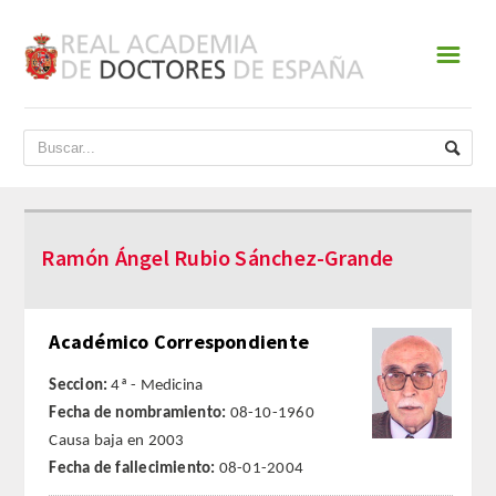
☰
INICIO
ACADEMIA
DATOS HISTÓRICOS
Ramón Ángel Rubio Sánchez-Grande
HISTORIA
PRESIDENTES
Académico Correspondiente
JUNTA DE GOBIERNO
Seccion:
4ª - Medicina
Fecha de nombramiento:
08-10-1960
NORMATIVA
Causa baja en 2003
Fecha de fallecimiento:
08-01-2004
ESTATUTOS