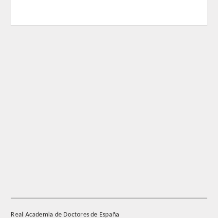
REGLAMENTO
FUNDACIÓN LIBERADE
ACADÉMICOS
SECCIONES
TEOLOGÍA
HUMANIDADES
DERECHO
MEDICINA
Real Academia de Doctores de España
CIENCIAS EXPERIMENTALES