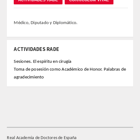
REGLAMENTO
Médico, Diputado y Diplomático.
FUNDACIÓN LIBERADE
ACADÉMICOS
ACTIVIDADES RADE
SECCIONES
Sesiones. El espíritu en cirugía
Toma de posesión como Académico de Honor. Palabras de
TEOLOGÍA
agradecimiento
HUMANIDADES
DERECHO
MEDICINA
Real Academia de Doctores de España
CIENCIAS EXPERIMENTALES