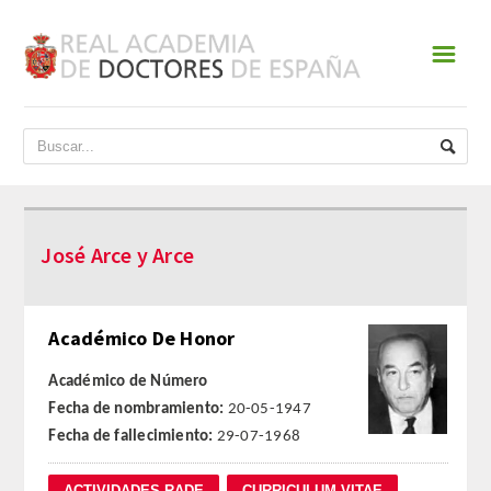
☰
INICIO
ACADEMIA
DATOS HISTÓRICOS
José Arce y Arce
HISTORIA
PRESIDENTES
Académico De Honor
JUNTA DE GOBIERNO
Académico de Número
Fecha de nombramiento:
20-05-1947
NORMATIVA
Fecha de fallecimiento:
29-07-1968
ESTATUTOS