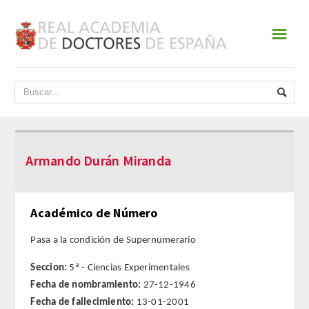
☰
INICIO
ACADEMIA
DATOS HISTÓRICOS
Armando Durán Miranda
HISTORIA
PRESIDENTES
Académico de Número
JUNTA DE GOBIERNO
Pasa a la condición de Supernumerario
Seccion:
5ª - Ciencias Experimentales
NORMATIVA
Fecha de nombramiento:
27-12-1946
Fecha de fallecimiento:
13-01-2001
ESTATUTOS