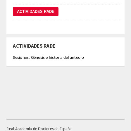
REGLAMENTO
FUNDACIÓN LIBERADE
ACADÉMICOS
ACTIVIDADES RADE
SECCIONES
Sesiones. Génesis e historia del anteojo
TEOLOGÍA
HUMANIDADES
DERECHO
MEDICINA
Real Academia de Doctores de España
CIENCIAS EXPERIMENTALES