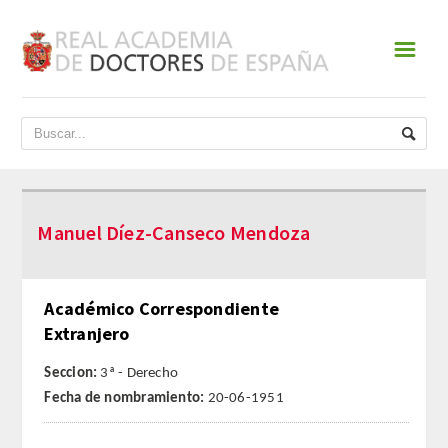
☰
INICIO
ACADEMIA
DATOS HISTÓRICOS
Manuel Díez-Canseco Mendoza
HISTORIA
PRESIDENTES
Académico Correspondiente
Extranjero
JUNTA DE GOBIERNO
Seccion:
3ª - Derecho
NORMATIVA
Fecha de nombramiento:
20-06-1951
ESTATUTOS