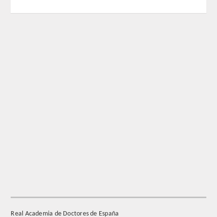
REGLAMENTO
FUNDACIÓN LIBERADE
ACADÉMICOS
SECCIONES
TEOLOGÍA
HUMANIDADES
DERECHO
MEDICINA
Real Academia de Doctores de España
CIENCIAS EXPERIMENTALES