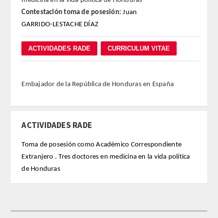
medicina en la vida política de Honduras
Contestación toma de posesión:
Juan
REGLAMENTO
GARRIDO-LESTACHE DÍAZ
FUNDACIÓN LIBERADE
ACADÉMICOS
Embajador de la República de Honduras en España
SECCIONES
TEOLOGÍA
ACTIVIDADES RADE
HUMANIDADES
Toma de posesión como Académico Correspondiente
Extranjero . Tres doctores en medicina en la vida política
DERECHO
de Honduras
MEDICINA
CIENCIAS EXPERIMENTALES