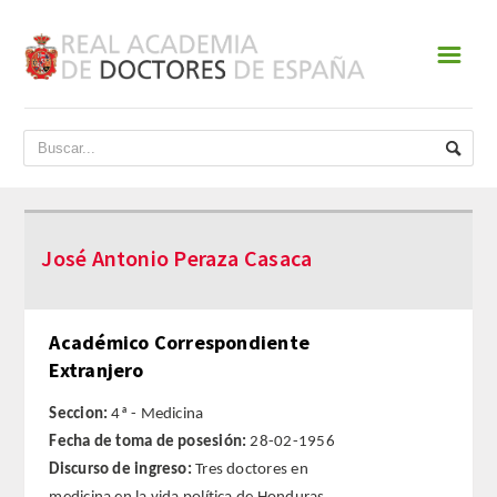
☰
INICIO
ACADEMIA
DATOS HISTÓRICOS
José Antonio Peraza Casaca
HISTORIA
PRESIDENTES
Académico Correspondiente
Extranjero
JUNTA DE GOBIERNO
Seccion:
4ª - Medicina
NORMATIVA
Fecha de toma de posesión:
28-02-1956
Discurso de ingreso:
Tres doctores en
ESTATUTOS