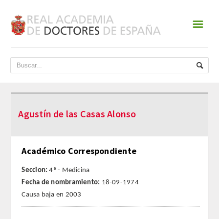
☰
INICIO
ACADEMIA
DATOS HISTÓRICOS
Agustín de las Casas Alonso
HISTORIA
PRESIDENTES
Académico Correspondiente
JUNTA DE GOBIERNO
Seccion:
4ª - Medicina
Fecha de nombramiento:
18-09-1974
NORMATIVA
Causa baja en 2003
ESTATUTOS