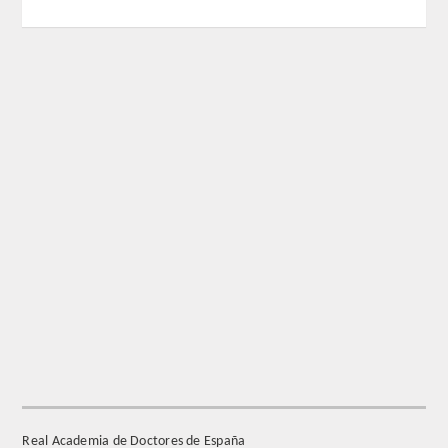
REGLAMENTO
FUNDACIÓN LIBERADE
ACADÉMICOS
SECCIONES
TEOLOGÍA
HUMANIDADES
DERECHO
MEDICINA
Real Academia de Doctores de España
CIENCIAS EXPERIMENTALES