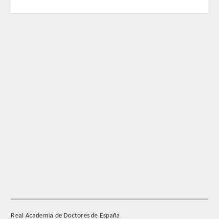
REGLAMENTO
FUNDACIÓN LIBERADE
ACADÉMICOS
SECCIONES
TEOLOGÍA
HUMANIDADES
DERECHO
MEDICINA
Real Academia de Doctores de España
CIENCIAS EXPERIMENTALES