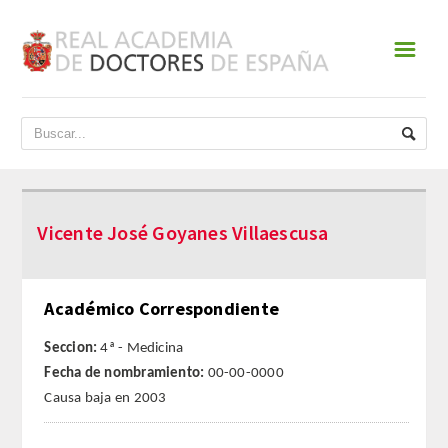
☰
INICIO
ACADEMIA
DATOS HISTÓRICOS
Vicente José Goyanes Villaescusa
HISTORIA
PRESIDENTES
Académico Correspondiente
JUNTA DE GOBIERNO
Seccion:
4ª - Medicina
Fecha de nombramiento:
00-00-0000
NORMATIVA
Causa baja en 2003
ESTATUTOS