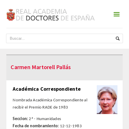
☰
INICIO
ACADEMIA
DATOS HISTÓRICOS
Carmen Martorell Pallás
HISTORIA
PRESIDENTES
Académica Correspondiente
JUNTA DE GOBIERNO
Nombrada Académica Correspondiente al
recibir el Premio RADE de 1983
NORMATIVA
Seccion:
2ª - Humanidades
Fecha de nombramiento:
12-12-1983
ESTATUTOS