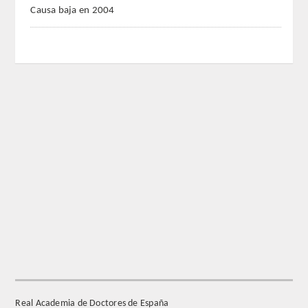
Causa baja en 2004
REGLAMENTO
FUNDACIÓN LIBERADE
ACADÉMICOS
SECCIONES
TEOLOGÍA
HUMANIDADES
DERECHO
MEDICINA
Real Academia de Doctores de España
CIENCIAS EXPERIMENTALES