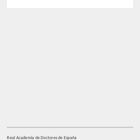
REGLAMENTO
FUNDACIÓN LIBERADE
ACADÉMICOS
SECCIONES
TEOLOGÍA
HUMANIDADES
DERECHO
MEDICINA
Real Academia de Doctores de España
CIENCIAS EXPERIMENTALES