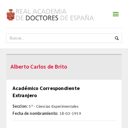
☰
INICIO
ACADEMIA
DATOS HISTÓRICOS
Alberto Carlos de Brito
HISTORIA
PRESIDENTES
Académico Correspondiente
Extranjero
JUNTA DE GOBIERNO
Seccion:
5ª - Ciencias Experimentales
NORMATIVA
Fecha de nombramiento:
18-03-1959
ESTATUTOS