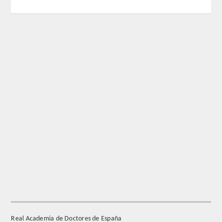
REGLAMENTO
FUNDACIÓN LIBERADE
ACADÉMICOS
SECCIONES
TEOLOGÍA
HUMANIDADES
DERECHO
MEDICINA
Real Academia de Doctores de España
CIENCIAS EXPERIMENTALES