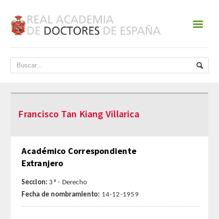
☰
INICIO
ACADEMIA
DATOS HISTÓRICOS
Francisco Tan Kiang Villarica
HISTORIA
PRESIDENTES
Académico Correspondiente
Extranjero
JUNTA DE GOBIERNO
Seccion:
3ª - Derecho
NORMATIVA
Fecha de nombramiento:
14-12-1959
ESTATUTOS