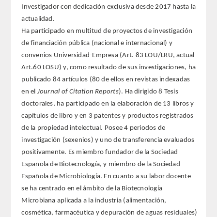
Investigador con dedicación exclusiva desde 2017 hasta la
actualidad.
Extranjeros
Ha participado en multitud de proyectos de investigación
de financiación pública (nacional e internacional) y
HONOR
convenios Universidad-Empresa (Art. 83 LOU/LRU, actual
Art.60 LOSU) y, como resultado de sus investigaciones, ha
HISTÓRICO DE ACADÉMICOS
publicado 84 artículos (80 de ellos en revistas indexadas
en el
Journal of Citation Reports
). Ha dirigido 8 Tesis
NÚMERO
doctorales, ha participado en la elaboración de 13 libros y
capítulos de libro y en 3 patentes y productos registrados
CORRESPONDIENTES
de la propiedad intelectual. Posee 4 periodos de
investigación (sexenios) y uno de transferencia evaluados
NACIONALES
positivamente. Es miembro fundador de la Sociedad
Española de Biotecnología, y miembro de la Sociedad
EXTRANJEROS
Española de Microbiología. En cuanto a su labor docente
se ha centrado en el ámbito de la Biotecnología
DE MÉRITO
Microbiana aplicada a la industria (alimentación,
cosmética, farmacéutica y depuración de aguas residuales)
HONOR