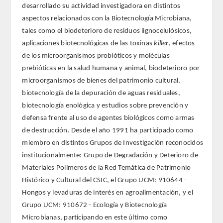
desarrollado su actividad investigadora en distintos
aspectos relacionados con la Biotecnología Microbiana,
FARMACIA
tales como el biodeterioro de residuos lignocelulósicos,
aplicaciones biotecnológicas de las toxinas
killer
, efectos
CIENCIAS POLíTICAS Y DE LA ECONOMíA
de los microorganismos probióticos y moléculas
prebióticas en la salud humana y animal, biodeterioro por
INGENIERíA
microorganismos de bienes del patrimonio cultural,
biotecnología de la depuración de aguas residuales,
ARQUITECTURA Y BELLAS ARTES
biotecnología enológica y estudios sobre prevención y
defensa frente al uso de agentes biológicos como armas
VETERINARIA
de destrucción. Desde el año 1991 ha participado como
miembro en distintos Grupos de Investigación reconocidos
NUMERO
institucionalmente: Grupo de Degradación y Deterioro de
Materiales Polímeros de la Red Temática de Patrimonio
SUPERNUMERARIOS
Histórico y Cultural del CSIC, el Grupo UCM: 910644 -
Hongos y levaduras de interés en agroalimentación, y el
CORRESPONDIENTES
Grupo UCM: 910672 - Ecología y Biotecnología
Microbianas, participando en este último como
Nacionales