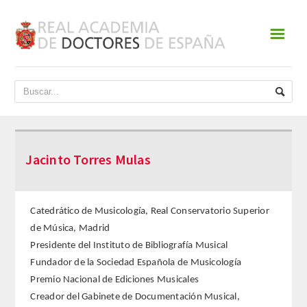
☰
INICIO
ACADEMIA
DATOS HISTÓRICOS
Jacinto Torres Mulas
HISTORIA
PRESIDENTES
Catedrático de Musicología, Real Conservatorio Superior
de Música, Madrid
JUNTA DE GOBIERNO
Presidente del Instituto de Bibliografía Musical
Fundador de la Sociedad Española de Musicología
NORMATIVA
Premio Nacional de Ediciones Musicales
Creador del Gabinete de Documentación Musical,
ESTATUTOS