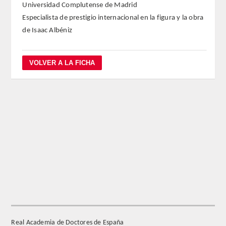
Universidad Complutense de Madrid
Especialista de prestigio internacional en la figura y la obra
REGLAMENTO
de Isaac Albéniz
FUNDACIÓN LIBERADE
ACADÉMICOS
SECCIONES
TEOLOGÍA
HUMANIDADES
DERECHO
MEDICINA
Real Academia de Doctores de España
CIENCIAS EXPERIMENTALES