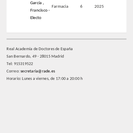
García ,
Farmacia
6
2025
Francisco -
REGLAMENTO
Electo
FUNDACIÓN LIBERADE
ACADÉMICOS
Real Academia de Doctores de España
San Bernardo, 49 - 28015 Madrid
SECCIONES
Tel: 915319522
Correo:
secretaria@rade.es
TEOLOGÍA
Horario: Lunes a viernes, de 17:00 a 20:00 h
HUMANIDADES
DERECHO
MEDICINA
CIENCIAS EXPERIMENTALES