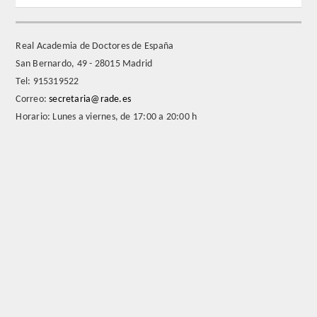
REGLAMENTO
Real Academia de Doctores de España
San Bernardo, 49 - 28015 Madrid
FUNDACIÓN LIBERADE
Tel: 915319522
Correo:
secretaria@rade.es
ACADÉMICOS
Horario: Lunes a viernes, de 17:00 a 20:00 h
SECCIONES
TEOLOGÍA
HUMANIDADES
DERECHO
MEDICINA
CIENCIAS EXPERIMENTALES