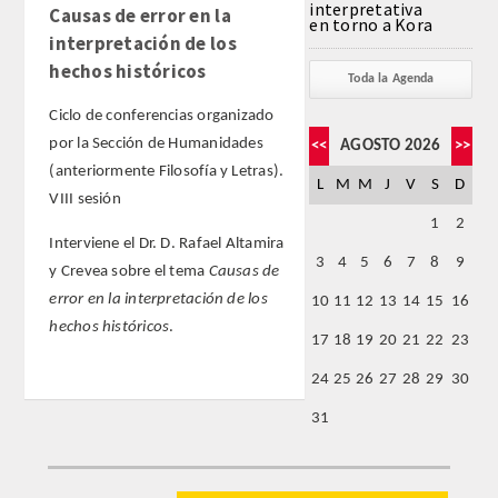
interpretativa
Causas de error en la
en torno a Kora
interpretación de los
FARMACIA
hechos históricos
Toda la Agenda
CIENCIAS POLíTICAS Y DE LA ECONOMíA
Ciclo de conferencias organizado
por la Sección de Humanidades
<<
AGOSTO 2026
>>
INGENIERíA
(anteriormente Filosofía y Letras).
L
M
M
J
V
S
D
VIII sesión
ARQUITECTURA Y BELLAS ARTES
1
2
Interviene el Dr. D. Rafael Altamira
3
4
5
6
7
8
9
y Crevea sobre el tema
Causas de
VETERINARIA
error en la interpretación de los
10
11
12
13
14
15
16
hechos históricos
.
NUMERO
17
18
19
20
21
22
23
24
25
26
27
28
29
30
SUPERNUMERARIOS
31
CORRESPONDIENTES
Nacionales