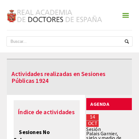
☰
INICIO
ACADEMIA
DATOS HISTÓRICOS
Actividades realizadas en Sesiones
HISTORIA
Públicas 1924
PRESIDENTES
AGENDA
JUNTA DE GOBIERNO
Índice de actividades
14
NORMATIVA
OCT
Sesión
Sesiones No
Palais Garnier,
siglo y medio de
ESTATUTOS