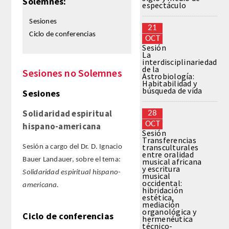
Solemnes:
espectáculo
Sesiones
REGLAMENTO
21
Ciclo de conferencias
OCT
Sesión
FUNDACIÓN LIBERADE
La
interdisciplinariedad
de la
Sesiones no Solemnes
ACADÉMICOS
Astrobiología:
Habitabilidad y
búsqueda de vida
Sesiones
SECCIONES
Solidaridad espiritual
28
OCT
hispano-americana
TEOLOGÍA
Sesión
Transferencias
transculturales
Sesión a cargo del Dr. D. Ignacio
HUMANIDADES
entre oralidad
Bauer Landauer, sobre el tema:
musical africana
y escritura
Solidaridad espiritual hispano-
musical
DERECHO
occidental:
americana.
hibridación
estética,
MEDICINA
mediación
organológica y
Ciclo de conferencias
hermenéutica
técnico-
CIENCIAS EXPERIMENTALES