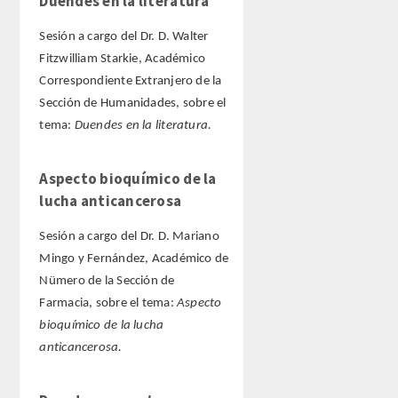
Duendes en la literatura
Sesión a cargo del Dr. D. Walter
Extranjeros
Fitzwilliam Starkie, Académico
Correspondiente Extranjero de la
HONOR
Sección de Humanidades, sobre el
tema:
Duendes en la literatura.
HISTÓRICO DE ACADÉMICOS
Aspecto bioquímico de la
NÚMERO
lucha anticancerosa
CORRESPONDIENTES
Sesión a cargo del Dr. D. Mariano
Mingo y Fernández, Académico de
NACIONALES
Nümero de la Sección de
Farmacia, sobre el tema:
Aspecto
EXTRANJEROS
bioquímico de la lucha
anticancerosa.
DE MÉRITO
HONOR