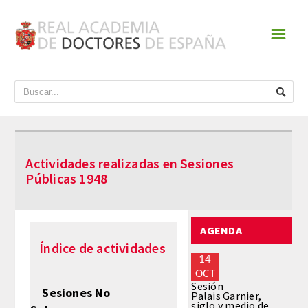
☰
INICIO
ACADEMIA
DATOS HISTÓRICOS
Actividades realizadas en Sesiones
HISTORIA
Públicas 1948
PRESIDENTES
AGENDA
JUNTA DE GOBIERNO
Índice de actividades
14
NORMATIVA
OCT
Sesión
Sesiones No
Palais Garnier,
siglo y medio de
ESTATUTOS