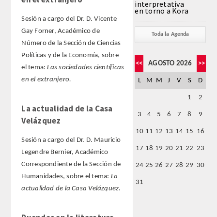
interpretativa
en torno a Kora
Sesión a cargo del Dr. D. Vicente
FARMACIA
Gay Forner, Académico de
Toda la Agenda
Número de la Sección de Ciencias
CIENCIAS POLíTICAS Y DE LA ECONOMíA
Políticas y de la Economía, sobre
<<
AGOSTO 2026
>>
el tema:
Las sociedades científicas
INGENIERíA
en el extranjero.
L
M
M
J
V
S
D
ARQUITECTURA Y BELLAS ARTES
1
2
La actualidad de la Casa
3
4
5
6
7
8
9
Velázquez
VETERINARIA
10
11
12
13
14
15
16
Sesión a cargo del Dr. D. Mauricio
NUMERO
17
18
19
20
21
22
23
Legendre Bernier, Académico
Correspondiente de la Sección de
24
25
26
27
28
29
30
SUPERNUMERARIOS
Humanidades, sobre el tema:
La
31
actualidad de la Casa Velázquez.
CORRESPONDIENTES
Nacionales