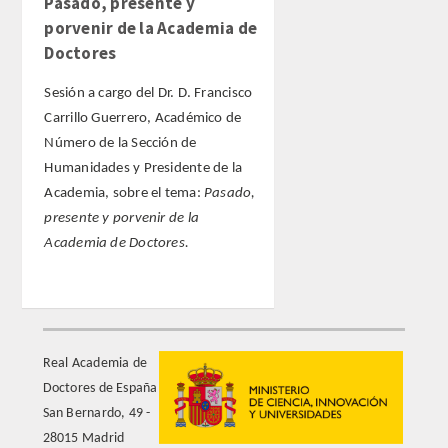
Pasado, presente y
porvenir de la Academia de
Doctores
ACTIVIDADES
Sesión a cargo del Dr. D. Francisco
ACTIVIDADES REALIZADAS
Carrillo Guerrero, Académico de
Número de la Sección de
2026
Humanidades y Presidente de la
Academia, sobre el tema:
Pasado,
HISTÓRICO
presente y porvenir de la
Academia de Doctores.
VIDEOTECA
PREMIOS
PREMIOS 2026
Real Academia de
Doctores de España
PUBLICACIONES
San Bernardo, 49 -
28015 Madrid