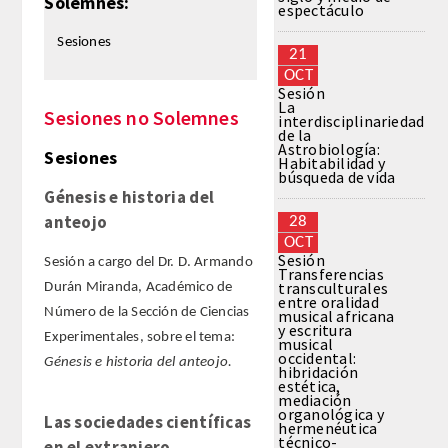
Solemnes:
espectáculo
Sesiones
REGLAMENTO
21
OCT
Sesión
FUNDACIÓN LIBERADE
La
Sesiones no Solemnes
interdisciplinariedad
de la
ACADÉMICOS
Astrobiología:
Sesiones
Habitabilidad y
búsqueda de vida
Génesis e historia del
SECCIONES
anteojo
28
OCT
TEOLOGÍA
Sesión
Sesión a cargo del Dr. D. Armando
Transferencias
transculturales
Durán Miranda, Académico de
HUMANIDADES
entre oralidad
Número de la Sección de Ciencias
musical africana
y escritura
Experimentales, sobre el tema:
musical
DERECHO
occidental:
Génesis e historia del anteojo.
hibridación
estética,
MEDICINA
mediación
organológica y
Las sociedades científicas
hermenéutica
técnico-
en el extranjero
CIENCIAS EXPERIMENTALES