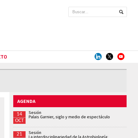
CTO
AGENDA
Sesión
14
Palais Garnier, siglo y medio de espectáculo
OCT
Sesión
21
La interdisciplinariedad de la Astrobiología: