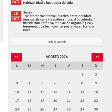
OCT
Habitabilidad y búsqueda de vida
Sesión
28
Transferencias transculturales entre oralidad
OCT
musical africana y escritura musical occidental:
hibridación estética, mediación organológica y
hermenéutica técnico-interpretativa en torno a
Kora
Toda la Agenda
<<
AGOSTO 2026
>>
L
M
M
J
V
S
D
1
2
3
4
5
6
7
8
9
10
11
12
13
14
15
16
y
17
18
19
20
21
22
23
24
25
26
27
28
29
30