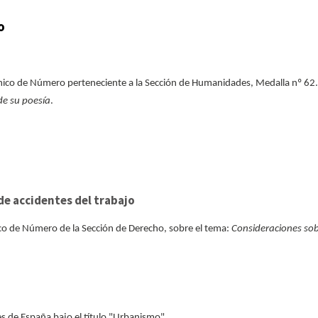
o
démico de Número perteneciente a la Sección de Humanidades, Medalla nº 62
de su poesía
.
de accidentes del trabajo
ico de Número de la Sección de Derecho, sobre el tema:
Consideraciones so
s de España bajo el título "Urbanismo".