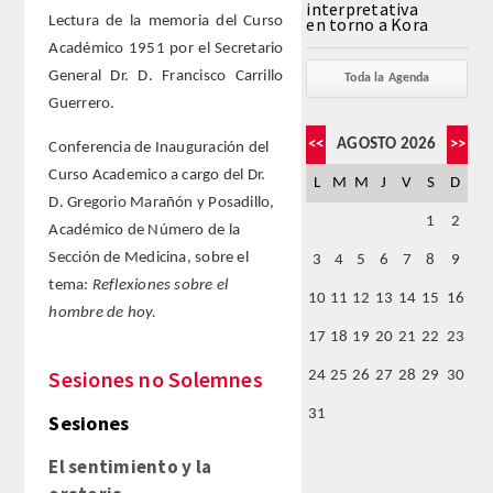
interpretativa
Lectura de la memoria del Curso
en torno a Kora
Académico 1951 por el Secretario
FARMACIA
General Dr. D. Francisco Carrillo
Toda la Agenda
Guerrero.
CIENCIAS POLíTICAS Y DE LA ECONOMíA
<<
AGOSTO 2026
>>
Conferencia de Inauguración del
INGENIERíA
Curso Academico a cargo del Dr.
L
M
M
J
V
S
D
D. Gregorio Marañón y Posadillo,
ARQUITECTURA Y BELLAS ARTES
1
2
Académico de Número de la
Sección de Medicina, sobre el
3
4
5
6
7
8
9
VETERINARIA
tema:
Reflexiones sobre el
10
11
12
13
14
15
16
hombre de hoy.
NUMERO
17
18
19
20
21
22
23
Sesiones no Solemnes
24
25
26
27
28
29
30
SUPERNUMERARIOS
31
Sesiones
CORRESPONDIENTES
El sentimiento y la
Nacionales