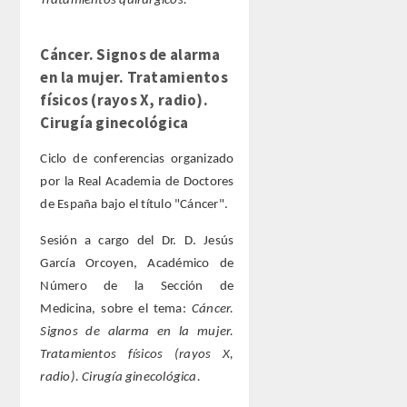
Tratamientos quirúrgicos.
ANALES de la RADE
MONOGRAFÍAS RADE
Cáncer. Signos de alarma
en la mujer. Tratamientos
APERTURA DE CURSO
físicos (rayos X, radio).
Cirugía ginecológica
REFLEXIONES de la RADE
Ciclo de conferencias organizado
por la Real Academia de Doctores
SEMBLANZAS RADE
de España bajo el título "Cáncer".
OTRAS PUBLICACIONES
Sesión a cargo del Dr. D. Jesús
García Orcoyen, Académico de
PRENSA
Número de la Sección de
Medicina, sobre el tema:
Cáncer.
COMUNICACION
Signos de alarma en la mujer.
Tratamientos físicos (rayos X,
NOTAS DE PRENSA
radio). Cirugía ginecológica.