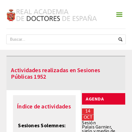
☰
INICIO
ACADEMIA
DATOS HISTÓRICOS
Actividades realizadas en Sesiones
HISTORIA
Públicas 1952
PRESIDENTES
AGENDA
JUNTA DE GOBIERNO
Índice de actividades
14
NORMATIVA
OCT
Sesión
Sesiones Solemnes:
Palais Garnier,
siglo y medio de
ESTATUTOS