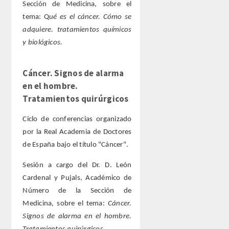
Sección de Medicina, sobre el
tema: Q
ué es el cáncer. Cómo se
ACTIVIDADES
adquiere. tratamientos químicos
y biológicos.
ACTIVIDADES REALIZADAS
Cáncer. Signos de alarma
2026
en el hombre.
Tratamientos quirúrgicos
HISTÓRICO
Ciclo de conferencias organizado
VIDEOTECA
por la Real Academia de Doctores
de España bajo el título "Cáncer".
PREMIOS
Sesión a cargo del Dr. D. León
Cardenal y Pujals, Académico de
PREMIOS 2026
Número de la Sección de
Medicina, sobre el tema:
Cáncer.
PUBLICACIONES
Signos de alarma en el hombre.