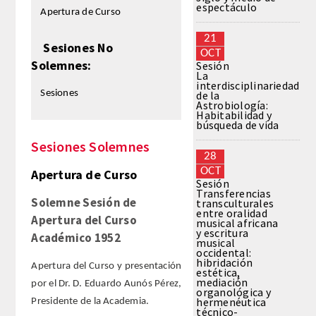
espectáculo
Apertura de Curso
REGLAMENTO
21
Sesiones No
OCT
Solemnes:
Sesión
FUNDACIÓN LIBERADE
La
interdisciplinariedad
Sesiones
de la
ACADÉMICOS
Astrobiología:
Habitabilidad y
búsqueda de vida
SECCIONES
Sesiones Solemnes
28
OCT
Apertura de Curso
TEOLOGÍA
Sesión
Transferencias
Solemne Sesión de
transculturales
HUMANIDADES
entre oralidad
Apertura del Curso
musical africana
y escritura
Académico 1952
musical
DERECHO
occidental:
hibridación
Apertura del Curso y presentación
estética,
MEDICINA
mediación
por el Dr. D. Eduardo Aunós Pérez,
organológica y
hermenéutica
Presidente de la Academia.
técnico-
CIENCIAS EXPERIMENTALES