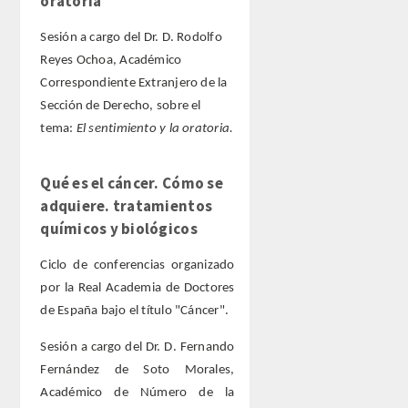
oratoria
Sesión a cargo del Dr. D. Rodolfo
Extranjeros
Reyes Ochoa, Académico
Correspondiente Extranjero de la
HONOR
Sección de Derecho, sobre el
tema:
El sentimiento y la oratoria.
HISTÓRICO DE ACADÉMICOS
Qué es el cáncer. Cómo se
NÚMERO
adquiere. tratamientos
químicos y biológicos
CORRESPONDIENTES
Ciclo de conferencias organizado
NACIONALES
por la Real Academia de Doctores
de España bajo el título "Cáncer".
EXTRANJEROS
Sesión a cargo del Dr. D. Fernando
DE MÉRITO
Fernández de Soto Morales,
Académico de Número de la
HONOR