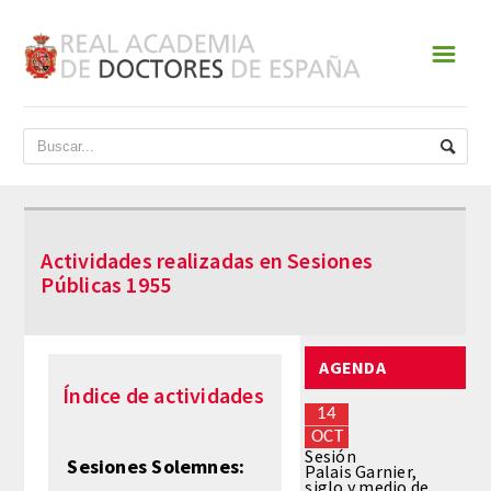
☰
INICIO
ACADEMIA
DATOS HISTÓRICOS
Actividades realizadas en Sesiones
HISTORIA
Públicas 1955
PRESIDENTES
AGENDA
JUNTA DE GOBIERNO
Índice de actividades
14
NORMATIVA
OCT
Sesión
Sesiones Solemnes:
Palais Garnier,
siglo y medio de
ESTATUTOS