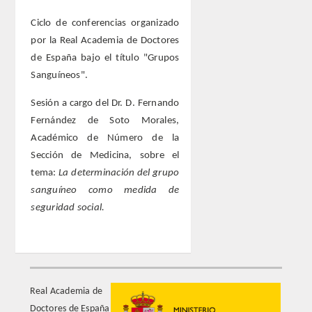
Ciclo de conferencias organizado
ACTIVIDADES
por la Real Academia de Doctores
de España bajo el título "Grupos
ACTIVIDADES REALIZADAS
Sanguíneos".
Sesión a cargo del Dr. D. Fernando
2026
Fernández de Soto Morales,
Académico de Número de la
HISTÓRICO
Sección de Medicina, sobre el
tema:
La determinación del grupo
VIDEOTECA
sanguíneo como medida de
seguridad social.
PREMIOS
PREMIOS 2026
PUBLICACIONES
Real Academia de
Doctores de España