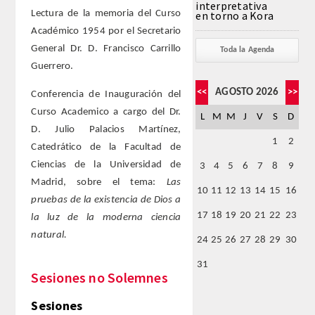
interpretativa
Lectura de la memoria del Curso
en torno a Kora
Académico 1954 por el Secretario
FARMACIA
General Dr. D. Francisco Carrillo
Toda la Agenda
Guerrero.
CIENCIAS POLíTICAS Y DE LA ECONOMíA
<<
AGOSTO 2026
>>
Conferencia de Inauguración del
INGENIERíA
Curso Academico a cargo del Dr.
L
M
M
J
V
S
D
D. Julio Palacios Martínez,
ARQUITECTURA Y BELLAS ARTES
1
2
Catedrático de la Facultad de
Ciencias de la Universidad de
3
4
5
6
7
8
9
VETERINARIA
Madrid, sobre el tema:
Las
10
11
12
13
14
15
16
pruebas de la existencia de Dios a
NUMERO
17
18
19
20
21
22
23
la luz de la moderna ciencia
natural.
24
25
26
27
28
29
30
SUPERNUMERARIOS
31
Sesiones no Solemnes
CORRESPONDIENTES
Sesiones
Nacionales