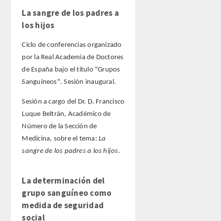
La sangre de los padres a
los hijos
Extranjeros
Ciclo de conferencias organizado
HONOR
por la Real Academia de Doctores
de España bajo el título "Grupos
HISTÓRICO DE ACADÉMICOS
Sanguíneos". Sesión inaugural.
NÚMERO
Sesión a cargo del Dr. D. Francisco
Luque Beltrán, Académico de
CORRESPONDIENTES
Número de la Sección de
Medicina, sobre el tema:
La
NACIONALES
sangre de los padres a los hijos.
EXTRANJEROS
La determinación del
grupo sanguíneo como
DE MÉRITO
medida de seguridad
social
HONOR