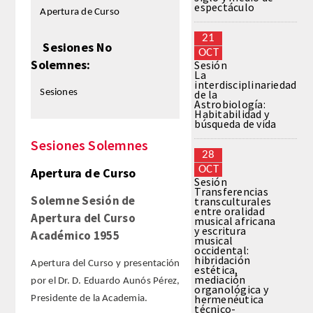
espectáculo
Apertura de Curso
REGLAMENTO
21
Sesiones No
OCT
Solemnes:
Sesión
FUNDACIÓN LIBERADE
La
interdisciplinariedad
Sesiones
de la
ACADÉMICOS
Astrobiología:
Habitabilidad y
búsqueda de vida
SECCIONES
Sesiones Solemnes
28
OCT
Apertura de Curso
TEOLOGÍA
Sesión
Transferencias
Solemne Sesión de
transculturales
HUMANIDADES
entre oralidad
Apertura del Curso
musical africana
y escritura
Académico 1955
musical
DERECHO
occidental:
hibridación
Apertura del Curso y presentación
estética,
MEDICINA
mediación
por el Dr. D. Eduardo Aunós Pérez,
organológica y
hermenéutica
Presidente de la Academia.
técnico-
CIENCIAS EXPERIMENTALES