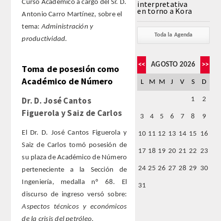
Curso Academico a cargo del Sr. D.
interpretativa
en torno a Kora
Antonio Carro Martínez, sobre el
FARMACIA
tema:
Administración y
Toda la Agenda
productividad.
CIENCIAS POLíTICAS Y DE LA ECONOMíA
<<
AGOSTO 2026
>>
Toma de posesión como
INGENIERíA
Académico de Número
L
M
M
J
V
S
D
ARQUITECTURA Y BELLAS ARTES
Dr. D. José Cantos
1
2
Figuerola y Saiz de Carlos
3
4
5
6
7
8
9
VETERINARIA
El Dr. D. José Cantos Figuerola y
10
11
12
13
14
15
16
Saiz de Carlos tomó posesión de
NUMERO
17
18
19
20
21
22
23
su plaza de Académico de Número
24
25
26
27
28
29
30
perteneciente a la Sección de
SUPERNUMERARIOS
Ingeniería, medalla nº 68. El
31
discurso de ingreso versó sobre:
CORRESPONDIENTES
Aspectos técnicos y económicos
de la crisis del petróleo.
Nacionales