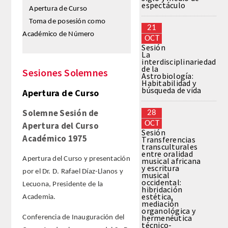
espectáculo
Apertura de Curso
Toma de posesión como
REGLAMENTO
21
Académico de Número
OCT
Sesión
FUNDACIÓN LIBERADE
La
interdisciplinariedad
de la
Sesiones Solemnes
ACADÉMICOS
Astrobiología:
Habitabilidad y
búsqueda de vida
Apertura de Curso
SECCIONES
Solemne Sesión de
28
OCT
Apertura del Curso
TEOLOGÍA
Sesión
Académico 1975
Transferencias
transculturales
HUMANIDADES
entre oralidad
Apertura del Curso y presentación
musical africana
y escritura
por el Dr. D. Rafael Díaz-Llanos y
musical
DERECHO
occidental:
Lecuona, Presidente de la
hibridación
estética,
Academia.
MEDICINA
mediación
organológica y
hermenéutica
Conferencia de Inauguración del
técnico-
CIENCIAS EXPERIMENTALES