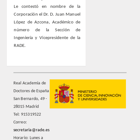
Le contestó en nombre de la
Corporación el Dr. D. Juan Manuel
Extranjeros
López de Azcona, Académico de
número de la Sección de
HONOR
Ingeniería y Vicepresidente de la
RADE.
HISTÓRICO DE ACADÉMICOS
NÚMERO
CORRESPONDIENTES
Real Academia de
Doctores de España
NACIONALES
San Bernardo, 49 -
28015 Madrid
EXTRANJEROS
Tel: 915319522
Correo:
DE MÉRITO
secretaria@rade.es
Horario: Lunes a
HONOR