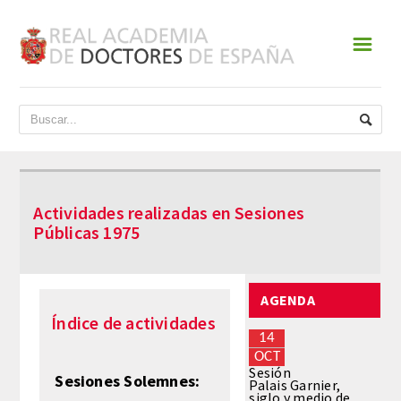
☰
INICIO
ACADEMIA
DATOS HISTÓRICOS
Actividades realizadas en Sesiones
HISTORIA
Públicas 1975
PRESIDENTES
AGENDA
JUNTA DE GOBIERNO
Índice de actividades
14
NORMATIVA
OCT
Sesión
Sesiones Solemnes:
Palais Garnier,
siglo y medio de
ESTATUTOS