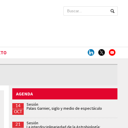
CTO
AGENDA
Sesión
14
Palais Garnier, siglo y medio de espectáculo
OCT
Sesión
21
La interdisciplinariedad de la Astrobiología: