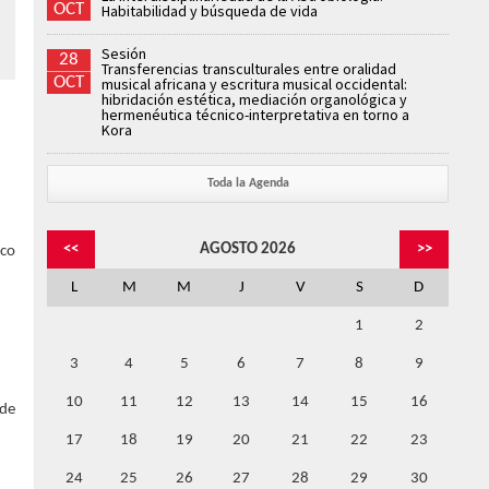
OCT
Habitabilidad y búsqueda de vida
Sesión
28
Transferencias transculturales entre oralidad
OCT
musical africana y escritura musical occidental:
hibridación estética, mediación organológica y
hermenéutica técnico-interpretativa en torno a
Kora
Toda la Agenda
<<
AGOSTO 2026
>>
ico
L
M
M
J
V
S
D
1
2
3
4
5
6
7
8
9
10
11
12
13
14
15
16
 de
17
18
19
20
21
22
23
24
25
26
27
28
29
30