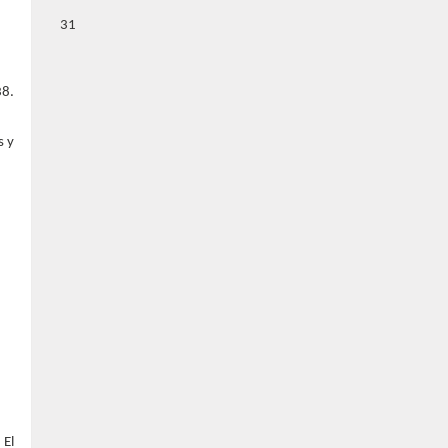
31
38.
s y
 El