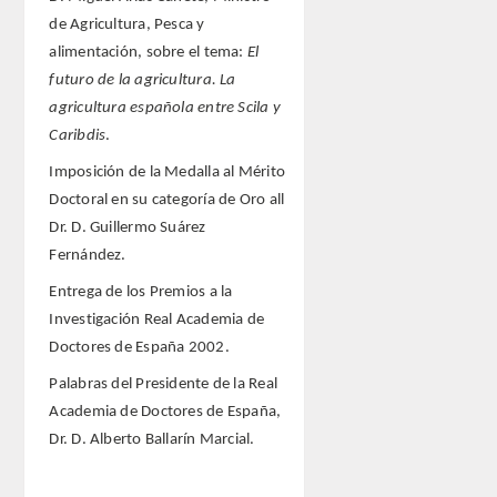
de Agricultura, Pesca y
alimentación, sobre el tema:
El
Extranjeros
futuro de la agricultura. La
agricultura española entre Scila y
HONOR
Caribdis
.
HISTÓRICO DE ACADÉMICOS
Imposición de la Medalla al Mérito
Doctoral en su categoría de Oro all
NÚMERO
Dr. D. Guillermo Suárez
Fernández.
CORRESPONDIENTES
Entrega de los Premios a la
Investigación Real Academia de
NACIONALES
Doctores de España 2002.
Palabras del Presidente de la Real
EXTRANJEROS
Academia de Doctores de España,
Dr. D. Alberto Ballarín Marcial.
DE MÉRITO
HONOR