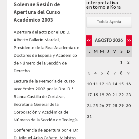
interpretativa
Solemne Sesión de
en torno a Kora
Apertura del Curso
FARMACIA
Académico 2003
Toda la Agenda
CIENCIAS POLíTICAS Y DE LA ECONOMíA
Apertura del acto por el Dr. D.
Alberto Ballarín Marcial,
<<
AGOSTO 2026
>>
INGENIERíA
Presidente de la Real Academia de
L
M
M
J
V
S
D
Doctores de España y Académico
ARQUITECTURA Y BELLAS ARTES
1
2
de Número de la Sección de
Derecho.
3
4
5
6
7
8
9
VETERINARIA
Lectura de la Memoria del curso
10
11
12
13
14
15
16
académico 2002 por la Dra. D.ª
NUMERO
17
18
19
20
21
22
23
Blanca Castilla de Cortázar,
Secretaria General de la
24
25
26
27
28
29
30
SUPERNUMERARIOS
Corporación y Académica de
31
Número de la Sección de Teología.
CORRESPONDIENTES
Conferencia de apertura por el Dr.
D. Miguel Arias Cañete, Ministro
Nacionales