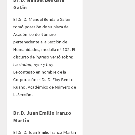
ANALES de la RADE
Galán
MONOGRAFÍAS RADE
El Dr. D. Manuel Bendala Galán
tomó posesión de su plaza de
APERTURA DE CURSO
Académico de Número
perteneciente a la Sección de
REFLEXIONES de la RADE
Humanidades, medalla nº 102. El
discurso de ingreso versó sobre:
SEMBLANZAS RADE
La ciudad, ayer y hoy
.
Le contestó en nombre de la
OTRAS PUBLICACIONES
Corporación el Dr. D. Eloy Benito
Ruano, Académico de Número de
PRENSA
la Sección.
COMUNICACION
Dr. D. Juan Emilio Iranzo
Martín
NOTAS DE PRENSA
El Dr. D. Juan Emilio Iranzo Martín