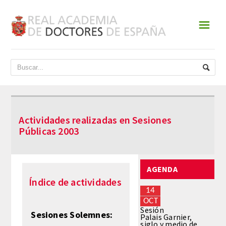
☰
INICIO
ACADEMIA
DATOS HISTÓRICOS
Actividades realizadas en Sesiones
HISTORIA
Públicas 2003
PRESIDENTES
AGENDA
JUNTA DE GOBIERNO
Índice de actividades
14
NORMATIVA
OCT
Sesión
Sesiones Solemnes:
Palais Garnier,
siglo y medio de
ESTATUTOS