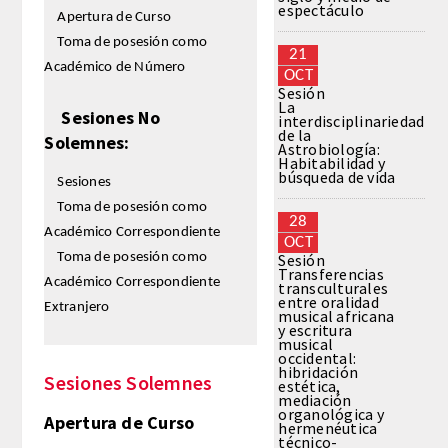
espectáculo
Apertura de Curso
Toma de posesión como
REGLAMENTO
21
Académico de Número
OCT
Sesión
FUNDACIÓN LIBERADE
La
Sesiones No
interdisciplinariedad
de la
Solemnes:
ACADÉMICOS
Astrobiología:
Habitabilidad y
búsqueda de vida
Sesiones
SECCIONES
Toma de posesión como
28
Académico Correspondiente
OCT
TEOLOGÍA
Toma de posesión como
Sesión
Transferencias
Académico Correspondiente
transculturales
HUMANIDADES
entre oralidad
Extranjero
musical africana
y escritura
musical
DERECHO
occidental:
hibridación
Sesiones Solemnes
estética,
MEDICINA
mediación
organológica y
Apertura de Curso
hermenéutica
técnico-
CIENCIAS EXPERIMENTALES