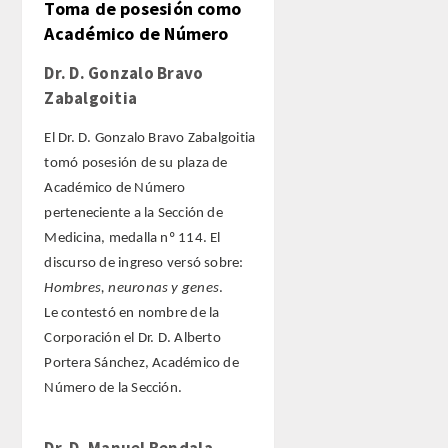
Toma de posesión como
Académico de Número
ACTIVIDADES
Dr. D. Gonzalo Bravo
Zabalgoitia
ACTIVIDADES REALIZADAS
El Dr. D. Gonzalo Bravo Zabalgoitia
2026
tomó posesión de su plaza de
Académico de Número
HISTÓRICO
perteneciente a la Sección de
Medicina, medalla nº 114. El
VIDEOTECA
discurso de ingreso versó sobre:
Hombres, neuronas y genes
.
PREMIOS
Le contestó en nombre de la
Corporación el Dr. D. Alberto
PREMIOS 2026
Portera Sánchez, Académico de
Número de la Sección.
PUBLICACIONES
Dr. D. Manuel Bendala