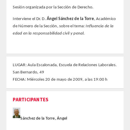
Sesión organizada por la Sección de Derecho.
REGLAMENTO
Interviene el Dr. D.
Ángel Sánchez de la Torre
, Académico
de Número de la Sección, sobre el tema:
Influencia de la
FUNDACIÓN LIBERADE
edad en la responsabilidad civil y penal.
ACADÉMICOS
SECCIONES
LUGAR: Aula Escalonada, Escuela de Relaciones Laborales.
TEOLOGÍA
San Bernardo, 49
FECHA: Miércoles 20 de mayo de 2009, a las 19:00 h
HUMANIDADES
PARTICIPANTES
DERECHO
MEDICINA
Sánchez de la Torre, Ángel
CIENCIAS EXPERIMENTALES