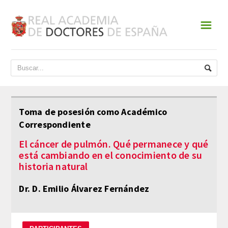
☰
INICIO
ACADEMIA
DATOS HISTÓRICOS
Toma de posesión como Académico
Correspondiente
HISTORIA
El cáncer de pulmón. Qué permanece y qué
PRESIDENTES
está cambiando en el conocimiento de su
historia natural
JUNTA DE GOBIERNO
Dr. D. Emilio Álvarez Fernández
NORMATIVA
ESTATUTOS