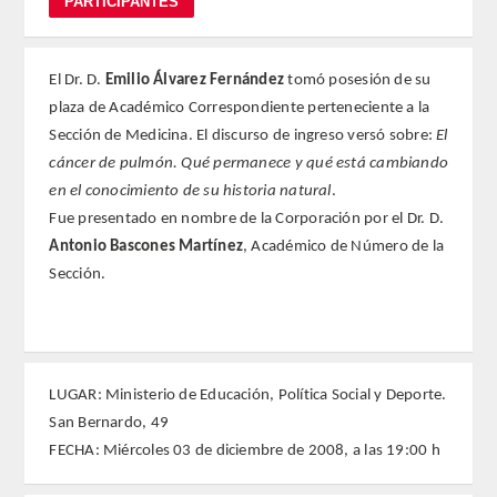
REGLAMENTO
El Dr. D.
Emilio Álvarez Fernández
tomó posesión de su
FUNDACIÓN LIBERADE
plaza de Académico Correspondiente perteneciente a la
Sección de Medicina. El discurso de ingreso versó sobre:
El
ACADÉMICOS
cáncer de pulmón. Qué permanece y qué está cambiando
en el conocimiento de su historia natural
.
SECCIONES
Fue presentado en nombre de la Corporación por el Dr. D.
Antonio Bascones Martínez
, Académico de Número de la
TEOLOGÍA
Sección.
HUMANIDADES
DERECHO
LUGAR: Ministerio de Educación, Política Social y Deporte.
San Bernardo, 49
MEDICINA
FECHA: Miércoles 03 de diciembre de 2008, a las 19:00 h
CIENCIAS EXPERIMENTALES