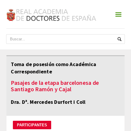
☰
INICIO
ACADEMIA
DATOS HISTÓRICOS
Toma de posesión como Académica
Correspondiente
HISTORIA
Pasajes de la etapa barcelonesa de
PRESIDENTES
Santiago Ramón y Cajal
JUNTA DE GOBIERNO
Dra. Dª. Mercedes Durfort i Coll
NORMATIVA
ESTATUTOS