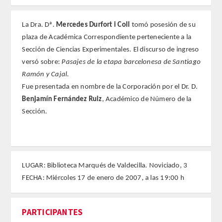
REGLAMENTO
La Dra. Dª.
Mercedes Durfort i Coll
tomó posesión de su
plaza de Académica Correspondiente perteneciente a la
FUNDACIÓN LIBERADE
Sección de Ciencias Experimentales. El discurso de ingreso
versó sobre:
Pasajes de la etapa barcelonesa de Santiago
ACADÉMICOS
Ramón y Cajal
.
Fue presentada en nombre de la Corporación por el Dr. D.
SECCIONES
Benjamín Fernández Ruiz
, Académico de Número de la
Sección.
TEOLOGÍA
HUMANIDADES
LUGAR: Biblioteca Marqués de Valdecilla. Noviciado, 3
DERECHO
FECHA: Miércoles 17 de enero de 2007, a las 19:00 h
MEDICINA
PARTICIPANTES
CIENCIAS EXPERIMENTALES