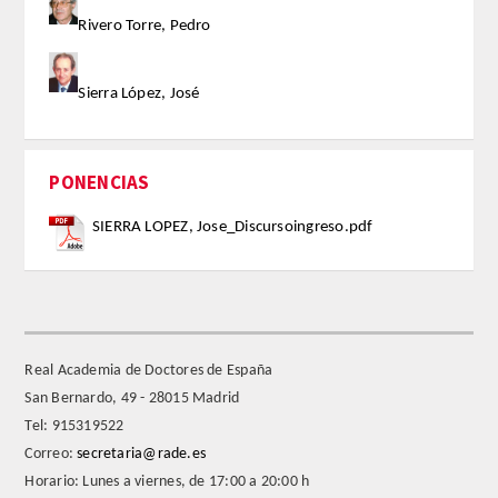
Rivero Torre, Pedro
FARMACIA
Sierra López, José
CIENCIAS POLíTICAS Y DE LA ECONOMíA
INGENIERíA
PONENCIAS
ARQUITECTURA Y BELLAS ARTES
SIERRA LOPEZ, Jose_Discursoingreso.pdf
VETERINARIA
NUMERO
Real Academia de Doctores de España
SUPERNUMERARIOS
San Bernardo, 49 - 28015 Madrid
Tel: 915319522
CORRESPONDIENTES
Correo:
secretaria@rade.es
Horario: Lunes a viernes, de 17:00 a 20:00 h
Nacionales