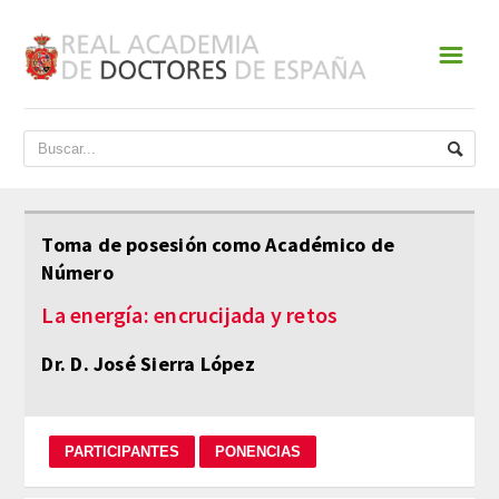
☰
INICIO
ACADEMIA
DATOS HISTÓRICOS
Toma de posesión como Académico de
Número
HISTORIA
La energía: encrucijada y retos
PRESIDENTES
Dr. D. José Sierra López
JUNTA DE GOBIERNO
NORMATIVA
ESTATUTOS