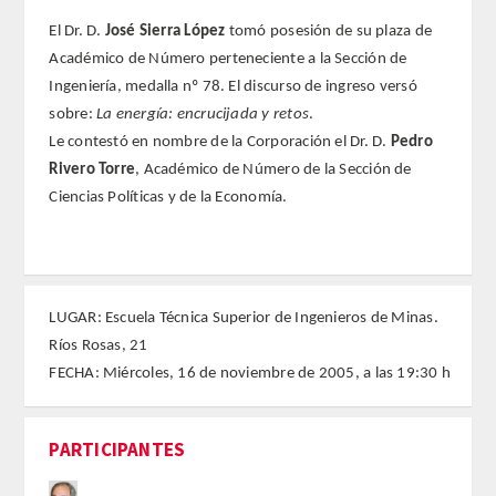
El Dr. D.
José Sierra López
tomó posesión de su plaza de
REGLAMENTO
Académico de Número perteneciente a la Sección de
Ingeniería, medalla nº 78. El discurso de ingreso versó
FUNDACIÓN LIBERADE
sobre:
La energía: encrucijada y retos
.
Le contestó en nombre de la Corporación el Dr. D.
Pedro
ACADÉMICOS
Rivero Torre
, Académico de Número de la Sección de
Ciencias Políticas y de la Economía.
SECCIONES
TEOLOGÍA
LUGAR: Escuela Técnica Superior de Ingenieros de Minas.
HUMANIDADES
Ríos Rosas, 21
FECHA: Miércoles, 16 de noviembre de 2005, a las 19:30 h
DERECHO
MEDICINA
PARTICIPANTES
CIENCIAS EXPERIMENTALES