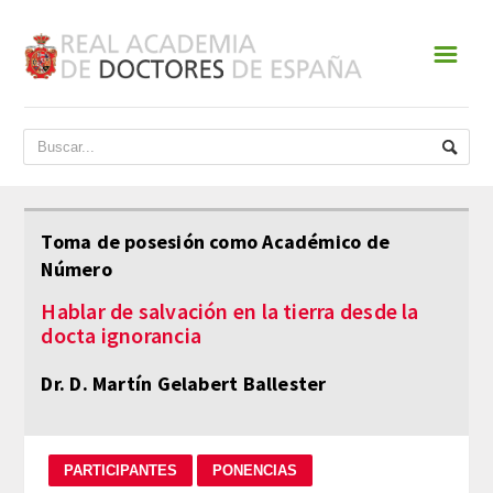
☰
INICIO
ACADEMIA
DATOS HISTÓRICOS
Toma de posesión como Académico de
Número
HISTORIA
Hablar de salvación en la tierra desde la
PRESIDENTES
docta ignorancia
JUNTA DE GOBIERNO
Dr. D. Martín Gelabert Ballester
NORMATIVA
ESTATUTOS