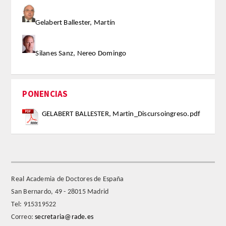
Gelabert Ballester, Martín
FARMACIA
CIENCIAS POLíTICAS Y DE LA ECONOMíA
Silanes Sanz, Nereo Domingo
INGENIERíA
PONENCIAS
ARQUITECTURA Y BELLAS ARTES
GELABERT BALLESTER, Martin_Discursoingreso.pdf
VETERINARIA
NUMERO
SUPERNUMERARIOS
Real Academia de Doctores de España
San Bernardo, 49 - 28015 Madrid
CORRESPONDIENTES
Tel: 915319522
Correo:
secretaria@rade.es
Nacionales