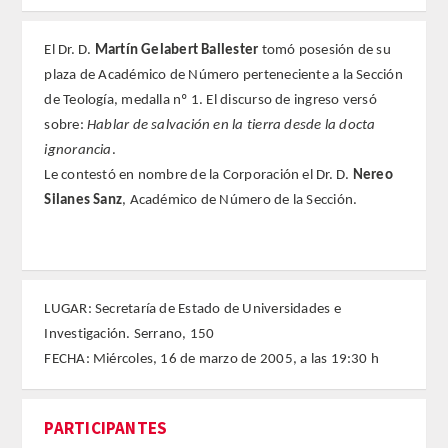
REGLAMENTO
El Dr. D.
Martín Gelabert Ballester
tomó posesión de su
plaza de Académico de Número perteneciente a la Sección
FUNDACIÓN LIBERADE
de Teología, medalla nº 1. El discurso de ingreso versó
sobre:
Hablar de salvación en la tierra desde la docta
ACADÉMICOS
ignorancia
.
Le contestó en nombre de la Corporación el Dr. D.
Nereo
SECCIONES
Silanes Sanz
, Académico de Número de la Sección.
TEOLOGÍA
HUMANIDADES
LUGAR: Secretaría de Estado de Universidades e
Investigación. Serrano, 150
DERECHO
FECHA: Miércoles, 16 de marzo de 2005, a las 19:30 h
MEDICINA
PARTICIPANTES
CIENCIAS EXPERIMENTALES