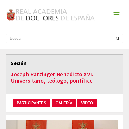
☰
INICIO
ACADEMIA
DATOS HISTÓRICOS
Sesión
HISTORIA
Joseph Ratzinger-Benedicto XVI.
Universitario, teólogo, pontífice
PRESIDENTES
JUNTA DE GOBIERNO
NORMATIVA
ESTATUTOS