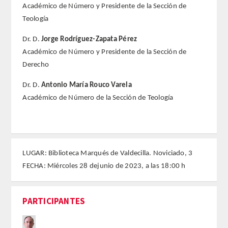
Académico de Número y Presidente de la Sección de
Teología
FARMACIA
Dr. D.
Jorge Rodríguez-Zapata Pérez
CIENCIAS POLíTICAS Y DE LA ECONOMíA
Académico de Número y Presidente de la Sección de
Derecho
INGENIERíA
Dr. D.
Antonio María Rouco Varela
Académico de Número de la Sección de Teología
ARQUITECTURA Y BELLAS ARTES
VETERINARIA
NUMERO
LUGAR: Biblioteca Marqués de Valdecilla. Noviciado, 3
FECHA: Miércoles 28 dejunio de 2023, a las 18:00 h
SUPERNUMERARIOS
PARTICIPANTES
CORRESPONDIENTES
Nacionales