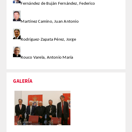
Fernández de Buján Fernández, Federico
Extranjeros
Martínez Camino, Juan Antonio
HONOR
Rodríguez-Zapata Pérez, Jorge
HISTÓRICO DE ACADÉMICOS
Rouco Varela, Antonio María
NÚMERO
CORRESPONDIENTES
GALERÍA
NACIONALES
EXTRANJEROS
DE MÉRITO
HONOR