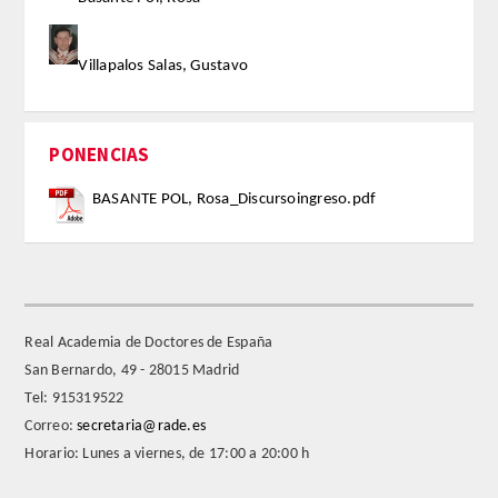
FARMACIA
Villapalos Salas, Gustavo
CIENCIAS POLíTICAS Y DE LA ECONOMíA
PONENCIAS
INGENIERíA
BASANTE POL, Rosa_Discursoingreso.pdf
ARQUITECTURA Y BELLAS ARTES
VETERINARIA
NUMERO
Real Academia de Doctores de España
San Bernardo, 49 - 28015 Madrid
SUPERNUMERARIOS
Tel: 915319522
Correo:
secretaria@rade.es
CORRESPONDIENTES
Horario: Lunes a viernes, de 17:00 a 20:00 h
Nacionales