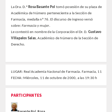
La Dra. D.ª
Rosa Basante Pol
tomó posesión de su plaza de
REGLAMENTO
Académica de Número perteneciente a la Sección de
Farmacia, medalla nº 76. El discurso de ingreso versó
FUNDACIÓN LIBERADE
sobre:
Farmacia y mujer
.
Le contestó en nombre de la Corporación el Dr. D.
Gustavo
ACADÉMICOS
Villapalos Salas
, Académico de Número de la Sección de
Derecho.
SECCIONES
TEOLOGÍA
LUGAR: Real Academia Nacional de Farmacia. Farmacia, 11
HUMANIDADES
FECHA: Miércoles, 11 de octubre de 2000, a las 19:30 h
DERECHO
PARTICIPANTES
MEDICINA
CIENCIAS EXPERIMENTALES
Basante Pol, Rosa