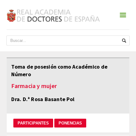
☰
INICIO
ACADEMIA
DATOS HISTÓRICOS
Toma de posesión como Académico de
Número
HISTORIA
Farmacia y mujer
PRESIDENTES
Dra. D.ª Rosa Basante Pol
JUNTA DE GOBIERNO
NORMATIVA
ESTATUTOS